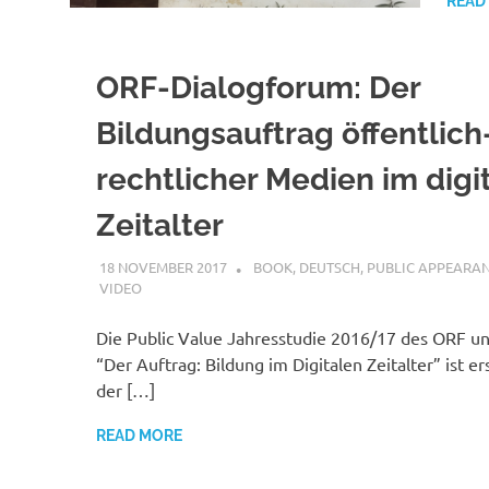
READ
ORF-Dialogforum: Der
Bildungsauftrag öffentlich
rechtlicher Medien im digi
Zeitalter
18 NOVEMBER 2017
VGRASS
BOOK
,
DEUTSCH
,
PUBLIC APPEARA
VIDEO
Die Public Value Jahresstudie 2016/17 des ORF un
“Der Auftrag: Bildung im Digitalen Zeitalter” ist er
der […]
READ MORE