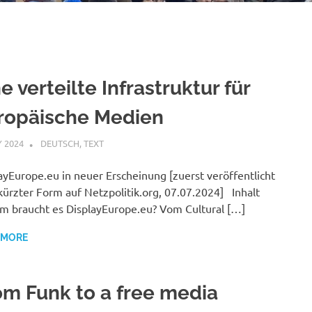
e verteilte Infrastruktur für
ropäische Medien
Y 2024
VGRASS
DEUTSCH
,
TEXT
ayEurope.eu in neuer Erscheinung [zuerst veröffentlicht
kürzter Form auf Netzpolitik.org, 07.07.2024] Inhalt
 braucht es DisplayEurope.eu? Vom Cultural […]
 MORE
om Funk to a free media