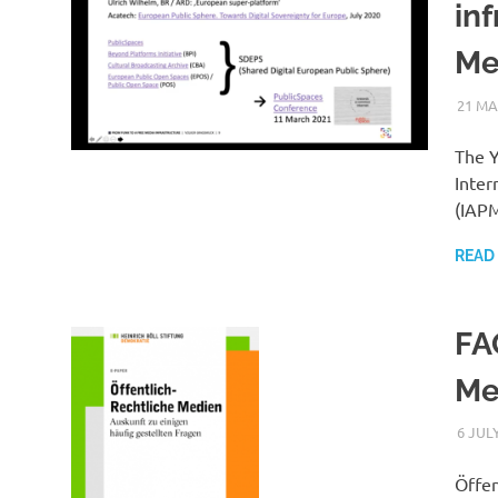
inf
Me
21 MA
The Y
Inter
(IAPM
READ
FA
Me
6 JUL
Öffen