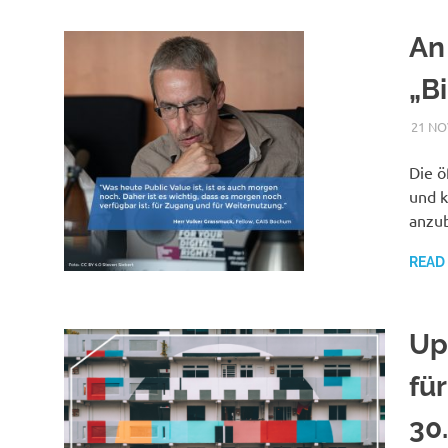
An
„B
21 NO
Die ö
und k
anzub
READ
Up
für
30.