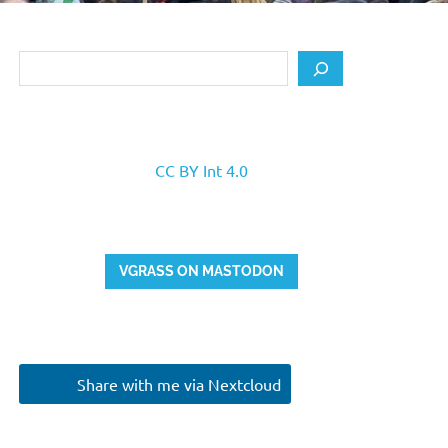
Search
CC BY Int 4.0
VGRASS ON MASTODON
Share with me via Nextcloud