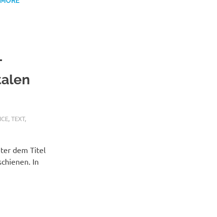
 MORE
-
talen
NCE
,
TEXT
,
ter dem Titel
schienen. In