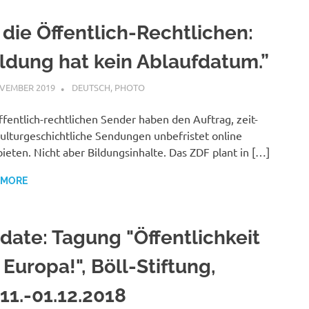
 die Öffentlich-Rechtlichen:
ildung hat kein Ablaufdatum.”
VEMBER 2019
VGRASS
DEUTSCH
,
PHOTO
ffentlich-rechtlichen Sender haben den Auftrag, zeit-
ulturgeschichtliche Sendungen unbefristet online
ieten. Nicht aber Bildungsinhalte. Das ZDF plant in […]
 MORE
date: Tagung "Öffentlichkeit
 Europa!", Böll-Stiftung,
11.-01.12.2018