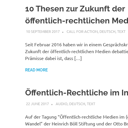
10 Thesen zur Zukunft der
öffentlich-rechtlichen Me
10 SEPTEMBER 2017
VGRASS
CALL FOR ACTION
,
DEUTSCH
,
TEXT
Seit Februar 2016 haben wir in einem Gesprächskr
Zukunft der öffentlich-rechtlichen Medien debatti
Prämisse dabei ist, dass […]
READ MORE
Öffentlich-Rechtliche im I
22 JUNE 2017
VGRASS
AUDIO
,
DEUTSCH
,
TEXT
Auf der Tagung “Öffentlich-rechtliche Medien im (d
Wandel” der Heinrich Böll Stiftung und der Otto B