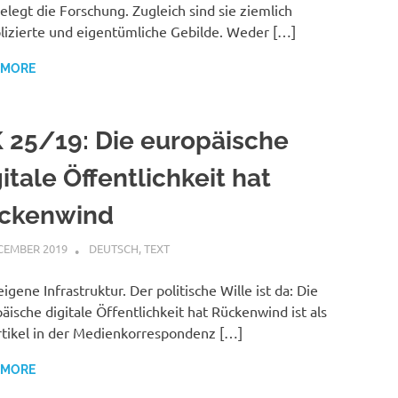
elegt die Forschung. Zugleich sind sie ziemlich
izierte und eigentümliche Gebilde. Weder […]
 MORE
 25/19: Die europäische
itale Öffentlichkeit hat
ckenwind
CEMBER 2019
VGRASS
DEUTSCH
,
TEXT
eigene Infrastruktur. Der politische Wille ist da: Die
äische digitale Öffentlichkeit hat Rückenwind ist als
rtikel in der Medienkorrespondenz […]
 MORE