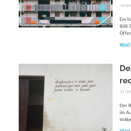
19 NO
Ein h
Böll-
Öffen
READ
De
re
22 NO
Der B
im Au
Volk