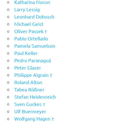
Katharina Nocun
Larry Lessig
Leonhard Dobusch
Michael Geist
Oliver Passek †
Pablo Ortellado
Pamela Samuelson
Paul Keller
Pedro Paranaguá
Peter Glaser
Philippe Aigrain †
Roland Alton
Tabea Rößner
Stefan Heidenreich
Sven Guckes †
Ulf Buermeyer
Wolfgang Hagen †