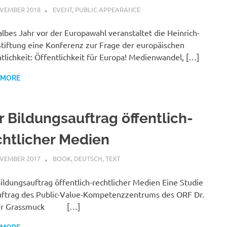
VEMBER 2018
VGRASS
EVENT
,
PUBLIC APPEARANCE
albes Jahr vor der Europawahl veranstaltet die Heinrich-
Stiftung eine Konferenz zur Frage der europäischen
tlichkeit: Öffentlichkeit für Europa! Medienwandel, […]
 MORE
r Bildungsauftrag öffentlich-
chtlicher Medien
VEMBER 2017
VGRASS
BOOK
,
DEUTSCH
,
TEXT
ildungsauftrag öffentlich-rechtlicher Medien Eine Studie
ftrag des Public-Value-Kompetenzzentrums des ORF Dr.
er Grassmuck […]