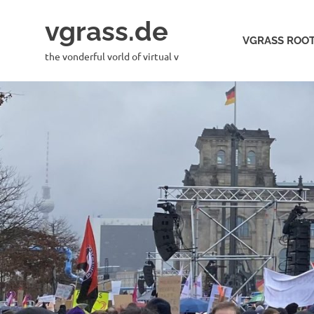
Skip
vgrass.de
to
VGRASS ROOT
content
the vonderful vorld of virtual v