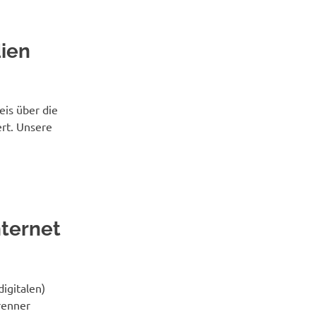
dien
eis über die
ert. Unsere
nternet
igitalen)
renner