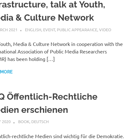
rastructure, talk at Youth,
dia & Culture Network
RCH 2021
VGRASS
ENGLISH
,
EVENT
,
PUBLIC APPEARANCE
,
VIDEO
outh, Media & Culture Network in cooperation with the
national Association of Public Media Researchers
R) has been holding […]
 MORE
Q Öffentlich-Rechtliche
dien erschienen
Y 2020
VGRASS
BOOK
,
DEUTSCH
tlich-rechtliche Medien sind wichtig für die Demokratie.