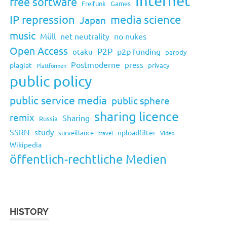
Internet
free software
Freifunk
Games
IP repression
media science
Japan
music
Müll
net neutrality
no nukes
Open Access
P2P
p2p funding
otaku
parody
Postmoderne
press
plagiat
privacy
Plattformen
public policy
public service media
public sphere
sharing licence
remix
Sharing
Russia
SSRN
study
uploadfilter
surveillance
travel
Video
Wikipedia
öffentlich-rechtliche Medien
HISTORY