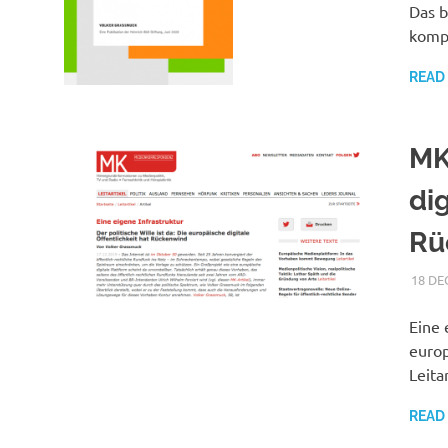
Das b
kompl
READ
MK
dig
Rü
18 DE
Eine 
europ
Leita
READ