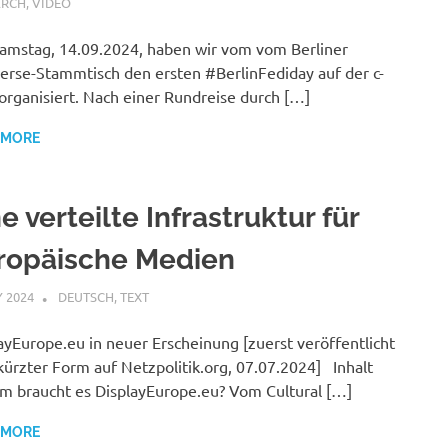
ARCH
,
VIDEO
mstag, 14.09.2024, haben wir vom vom Berliner
erse-Stammtisch den ersten #BerlinFediday auf der c-
organisiert. Nach einer Rundreise durch […]
 MORE
e verteilte Infrastruktur für
ropäische Medien
Y 2024
VGRASS
DEUTSCH
,
TEXT
ayEurope.eu in neuer Erscheinung [zuerst veröffentlicht
kürzter Form auf Netzpolitik.org, 07.07.2024] Inhalt
 braucht es DisplayEurope.eu? Vom Cultural […]
 MORE