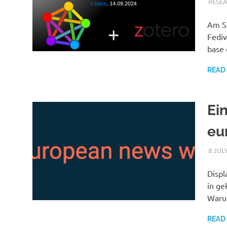
RESE
Am Sa
Fediv
base 
READ
Ein
eu
8 JUL
Displ
in ge
Warum
READ