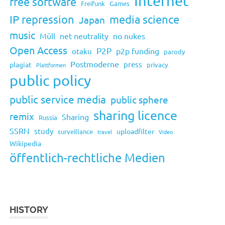
Internet
free software
Freifunk
Games
IP repression
media science
Japan
music
Müll
net neutrality
no nukes
Open Access
P2P
p2p funding
otaku
parody
Postmoderne
press
plagiat
privacy
Plattformen
public policy
public service media
public sphere
sharing licence
remix
Sharing
Russia
SSRN
study
uploadfilter
surveillance
travel
Video
Wikipedia
öffentlich-rechtliche Medien
HISTORY