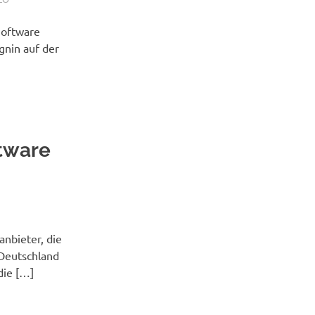
Software
gnin auf der
tware
anbieter, die
 Deutschland
die […]