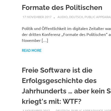
Formate des Politischen
17 NOVEMBER 2017
VGRASS
AUDIO
,
DEUTSCH
,
PUBLIC APPEARA
Politik und Öffentlichkeit im digitalen Zeitalter w
der dritten Konferenz „Formate des Politischen“ a
November […]
READ MORE
Freie Software ist die
Erfolgsgeschichte des
Jahrhunderts … aber kein 
kriegt's mit: WTF?
1 NOVEMBER 2017
VGRASS
DEUTSCH
,
PUBLIC APPEARANCE
,
VID