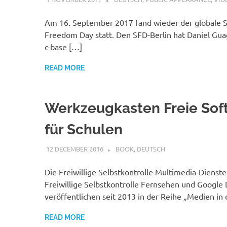
Am 16. September 2017 fand wieder der globale 
Freedom Day statt. Den SFD-Berlin hat Daniel Gua
c-base […]
READ MORE
Werkzeugkasten Freie Sof
für Schulen
12 DECEMBER 2016
VGRASS
BOOK
,
DEUTSCH
Die Freiwillige Selbstkontrolle Multimedia-Dienste
Freiwillige Selbstkontrolle Fernsehen und Google
veröffentlichen seit 2013 in der Reihe „Medien in 
READ MORE