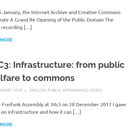
 January, the Internet Archive and Creative Commons
rate A Grand Re-Opening of the Public Domain The
 recording […]
 MORE
C3: Infrastructure: from public
lfare to commons
NUARY 2018
VGRASS
ENGLISH
,
PUBLIC APPEARANCE
,
VIDEO
e Freifunk Assembly at 34c3 on 28 December 2017 I gave
k on infrastructure and how it can […]
 MORE