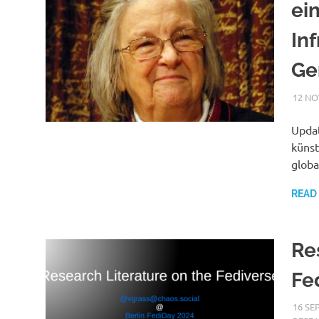
ei
Inf
Ge
12 NO
Updat
künst
globa
READ
Re
Fe
16 SE