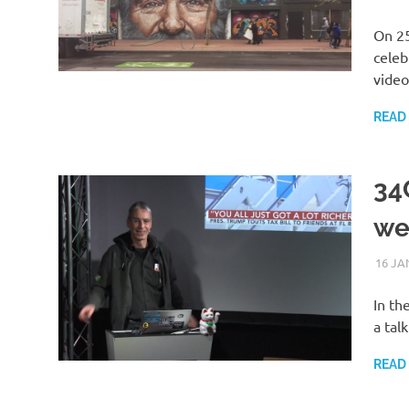
On 25
celeb
video
READ
34
we
16 JA
In th
a tal
READ