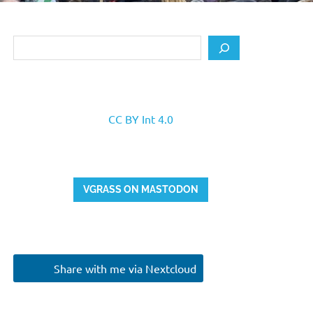
Search
CC BY Int 4.0
VGRASS ON MASTODON
Share with me via Nextcloud