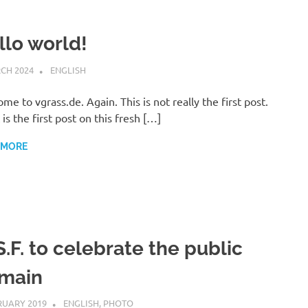
llo world!
CH 2024
VGRASS
ENGLISH
me to vgrass.de. Again. This is not really the first post.
 is the first post on this fresh […]
 MORE
S.F. to celebrate the public
main
RUARY 2019
VGRASS
ENGLISH
,
PHOTO