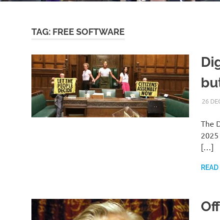
TAG:
FREE SOFTWARE
Di
bu
26 DE
The 
2025 
[…]
READ
Of