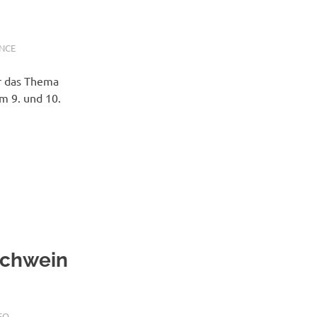
NCE
ar das Thema
m 9. und 10.
Schwein
EO