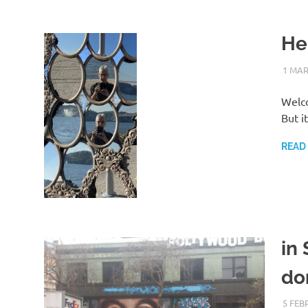
He
1 MAR
Welco
But it
READ
in 
do
5 FEB