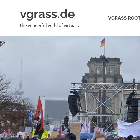
Skip
vgrass.de
to
VGRASS ROOT
content
the vonderful vorld of virtual v