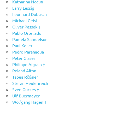
Katharina Nocun
Larry Lessig
Leonhard Dobusch
Michael Geist
Oliver Passek †
Pablo Ortellado
Pamela Samuelson
Paul Keller
Pedro Paranaguá
Peter Glaser
Philippe Aigrain †
Roland Alton
Tabea Rößner
Stefan Heidenreich
Sven Guckes †
Ulf Buermeyer
Wolfgang Hagen †