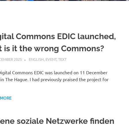
gital Commons EDIC launched,
t is it the wrong Commons?
CEMBER 2025
VGRASS
ENGLISH
,
EVENT
,
TEXT
Digital Commons EDIC was launched on 11 December
in The Hague. I had previously praised the project for
 MORE
fene soziale Netzwerke finden