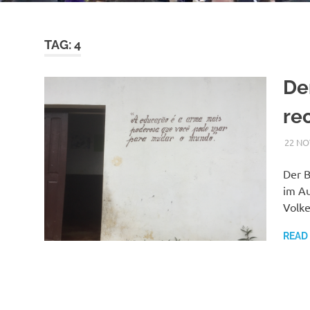
TAG:
4
De
re
22 NO
Der B
im Au
Volk
READ