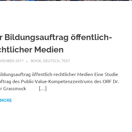
r Bildungsauftrag öffentlich-
chtlicher Medien
VEMBER 2017
VGRASS
BOOK
,
DEUTSCH
,
TEXT
ildungsauftrag öffentlich-rechtlicher Medien Eine Studie
ftrag des Public-Value-Kompetenzzentrums des ORF Dr.
er Grassmuck […]
 MORE