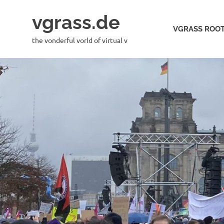
Skip
vgrass.de
to
VGRASS ROOT
content
the vonderful vorld of virtual v