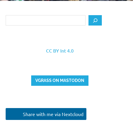
Search
CC BY Int 4.0
VGRASS ON MASTODON
Share with me via Nextcloud