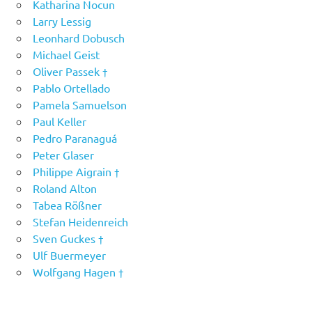
Katharina Nocun
Larry Lessig
Leonhard Dobusch
Michael Geist
Oliver Passek †
Pablo Ortellado
Pamela Samuelson
Paul Keller
Pedro Paranaguá
Peter Glaser
Philippe Aigrain †
Roland Alton
Tabea Rößner
Stefan Heidenreich
Sven Guckes †
Ulf Buermeyer
Wolfgang Hagen †