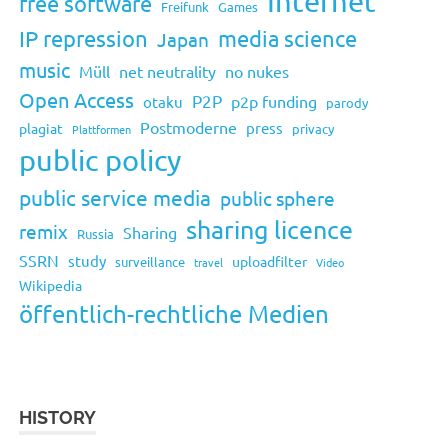
Internet
free software
Freifunk
Games
IP repression
media science
Japan
music
Müll
net neutrality
no nukes
Open Access
P2P
p2p funding
otaku
parody
Postmoderne
press
plagiat
privacy
Plattformen
public policy
public service media
public sphere
sharing licence
remix
Sharing
Russia
SSRN
study
uploadfilter
surveillance
travel
Video
Wikipedia
öffentlich-rechtliche Medien
HISTORY