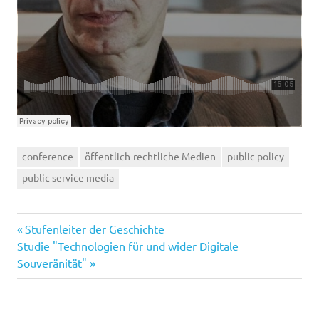
conference
öffentlich-rechtliche Medien
public policy
public service media
Previous
Post
Stufenleiter der Geschichte
Next
Post:
Studie "Technologien für und wider Digitale
navigation
Post:
Souveränität"