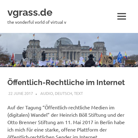
Skip
vgrass.de
to
content
MENU
the vonderful vorld of virtual v
Öffentlich-Rechtliche im Internet
22 JUNE 2017
VGRASS
AUDIO
,
DEUTSCH
,
TEXT
Auf der Tagung “Öffentlich-rechtliche Medien im
(digitalen) Wandel” der Heinrich Böll Stiftung und der
Otto Brenner Stiftung am 11. Mai 2017 in Berlin habe
ich mich für eine starke, offene Plattform der
öffentlich-rechtlichen Sender im Internet