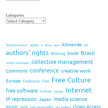
Categories
Allmende
art
"Kollaboration"
000000
4
Africa
alien
authors' rights
Brasil
book
Bildung
collective management
climate catastrophe
conference
Commons
creative work
Free Culture
Europe
Fediverse
Film
Internet
free software
Freifunk
Games
IP repression
media science
Japan
music
Open Access
Müll
net neutrality
no nukes