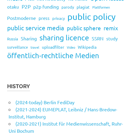
P2P
p2p funding
otaku
plagiat
parody
Plattformen
public policy
Postmoderne
press
privacy
public service media
public sphere
remix
sharing licence
Sharing
SSRN
study
Russia
uploadfilter
Wikipedia
surveillance
travel
Video
öffentlich-rechtliche Medien
HISTORY
(2024-today) Berlin FediDay
(2021-2024) EUMEPLAT, Leibniz / Hans-Bredow-
Institut, Hamburg
(2020-2021) Institut für Medienwissenschaft, Ruhr-
Uni Bochum