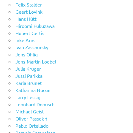
Felix Stalder
Geert Lovink
Hans Hütt
Hiroomi Fukuzawa
Hubert Gertis
Inke Arns
Ivan Zassoursky
Jens Ohlig
Jens-Martin Loebel
Julia Krüger
Jussi Parikka
Karla Brunet
Katharina Nocun
Larry Lessig
Leonhard Dobusch
Michael Geist
Oliver Passek †
Pablo Ortellado
Pamela Samuelson