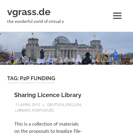
Skip
vgrass.de
to
content
MENU
the vonderful vorld of virtual v
TAG:
P2P FUNDING
Sharing Licence Library
13 APRIL 2013
VGRASS
DEUTSCH
,
ENGLISH
,
LIBRARY
,
PORTUGUÊS
This is a collection of materials
on the proposals to legalize file-