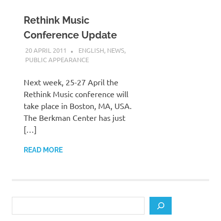
Rethink Music
Conference Update
20 APRIL 2011
VGRASS
ENGLISH
,
NEWS
,
PUBLIC APPEARANCE
Next week, 25-27 April the
Rethink Music conference will
take place in Boston, MA, USA.
The Berkman Center has just
[…]
READ MORE
Search