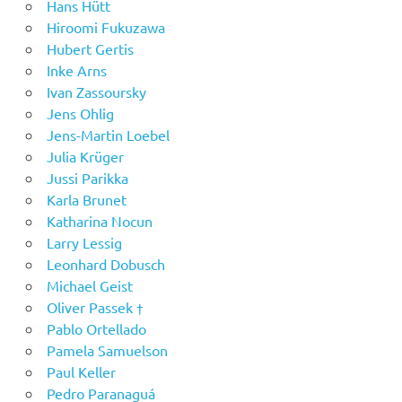
Hans Hütt
Hiroomi Fukuzawa
Hubert Gertis
Inke Arns
Ivan Zassoursky
Jens Ohlig
Jens-Martin Loebel
Julia Krüger
Jussi Parikka
Karla Brunet
Katharina Nocun
Larry Lessig
Leonhard Dobusch
Michael Geist
Oliver Passek †
Pablo Ortellado
Pamela Samuelson
Paul Keller
Pedro Paranaguá