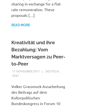
sharing in exchange for a flat-
rate remuneration. These
proposals […]
READ MORE
Kreativität und ihre
Bezahlung: Vom
Marktversagen zu Peer-
to-Peer
11 NOVEMBER 2011
VGRASS
DEUTSCH
,
TEXT
Volker Grassmuck Ausarbeitung
des Beitrags auf dem
Kulturpolitischen
Bundeskongress in Forum 10