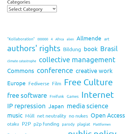
Categories
Allmende
art
"Kollaboration"
000000
4
Africa
alien
authors' rights
Brasil
book
Bildung
collective management
climate catastrophe
conference
Commons
creative work
Free Culture
Europe
Fediverse
Film
Internet
free software
Freifunk
Games
IP repression
media science
Japan
music
Open Access
Müll
net neutrality
no nukes
P2P
p2p funding
otaku
plagiat
parody
Plattformen
public policy