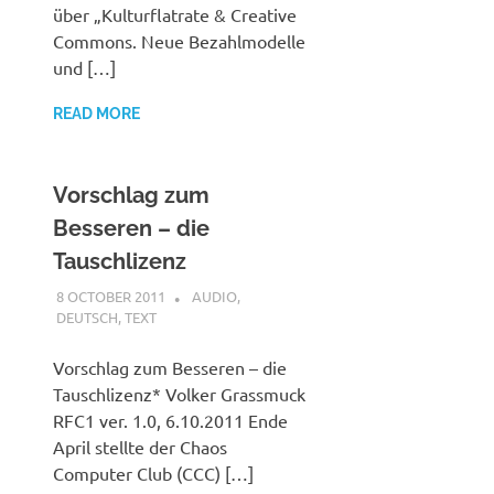
über „Kulturflatrate & Creative
Commons. Neue Bezahlmodelle
und […]
READ MORE
Vorschlag zum
Besseren – die
Tauschlizenz
8 OCTOBER 2011
VGRASS
AUDIO
,
DEUTSCH
,
TEXT
Vorschlag zum Besseren – die
Tauschlizenz* Volker Grassmuck
RFC1 ver. 1.0, 6.10.2011 Ende
April stellte der Chaos
Computer Club (CCC) […]