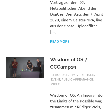
Vortrag auf dem 92.
Netzpolitischen Abend der
DigiGes, Dienstag, den 7. April
2020, einem Geister-NPA, live
aus der c-base. Uploadfilter
[…]
READ MORE
Wisdom of OS @
CCCamp19
31 AUGUST 2019
VGRASS
DEUTSCH
,
EVENT
,
PUBLIC APPEARANCE
,
VIDEO
Wisdom of OS. An Inquiry into
the Limits of the Possible war,
zusammen mit Rüdiger Weis,