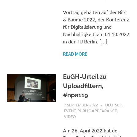
Vortrag gehalten auf der Bits
& Bäume 2022, der Konferenz
für Digitalisierung und
Nachhaltigkeit, am 01.10.2022
in der TU Berlin. […]
READ MORE
EuGH-Urteil zu
Uploadfiltern,
#npa119
7 SEPTEMBER 2022
VGRASS
DEUTSCH
,
EVENT
,
PUBLIC APPEARANCE
,
VIDEO
Am 26. April 2022 hat der