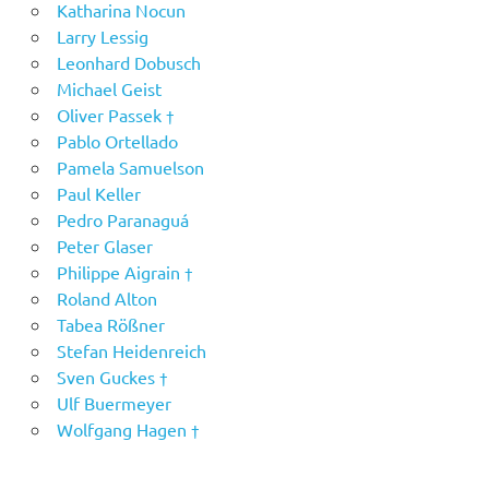
Katharina Nocun
Larry Lessig
Leonhard Dobusch
Michael Geist
Oliver Passek †
Pablo Ortellado
Pamela Samuelson
Paul Keller
Pedro Paranaguá
Peter Glaser
Philippe Aigrain †
Roland Alton
Tabea Rößner
Stefan Heidenreich
Sven Guckes †
Ulf Buermeyer
Wolfgang Hagen †