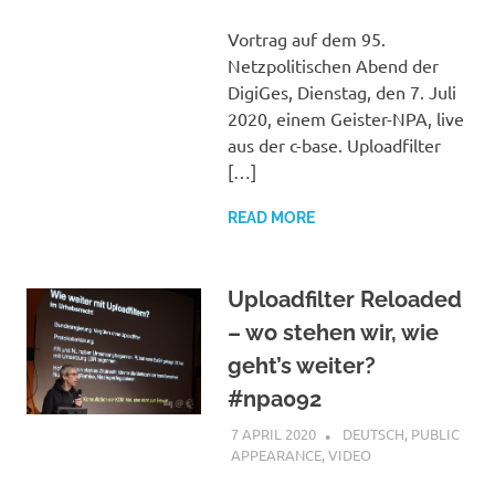
Vortrag auf dem 95.
Netzpolitischen Abend der
DigiGes, Dienstag, den 7. Juli
2020, einem Geister-NPA, live
aus der c-base. Uploadfilter
[…]
READ MORE
Uploadfilter Reloaded
– wo stehen wir, wie
geht’s weiter?
#npa092
7 APRIL 2020
VGRASS
DEUTSCH
,
PUBLIC
APPEARANCE
,
VIDEO