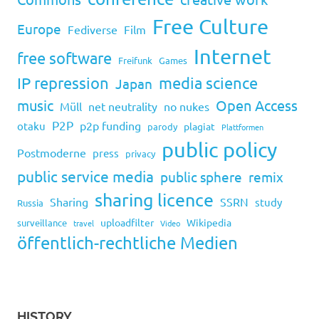
Free Culture
Europe
Fediverse
Film
Internet
free software
Freifunk
Games
IP repression
media science
Japan
music
Open Access
Müll
net neutrality
no nukes
P2P
p2p funding
otaku
plagiat
parody
Plattformen
public policy
Postmoderne
press
privacy
public service media
public sphere
remix
sharing licence
Sharing
SSRN
study
Russia
uploadfilter
Wikipedia
surveillance
travel
Video
öffentlich-rechtliche Medien
HISTORY