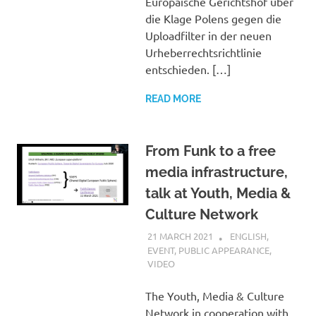
Europäische Gerichtshof über
die Klage Polens gegen die
Uploadfilter in der neuen
Urheberrechtsrichtlinie
entschieden. […]
READ MORE
From Funk to a free
media infrastructure,
talk at Youth, Media &
Culture Network
21 MARCH 2021
VGRASS
ENGLISH
,
EVENT
,
PUBLIC APPEARANCE
,
VIDEO
The Youth, Media & Culture
Network in cooperation with