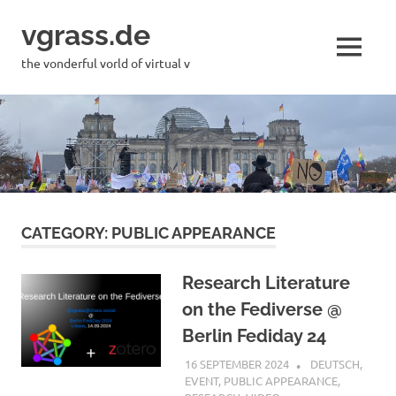
Skip
vgrass.de
to
content
MENU
the vonderful vorld of virtual v
CATEGORY:
PUBLIC APPEARANCE
Research Literature
on the Fediverse @
Berlin Fediday 24
16 SEPTEMBER 2024
VGRASS
DEUTSCH
,
EVENT
,
PUBLIC APPEARANCE
,