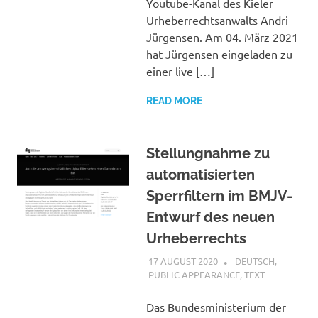
Youtube-Kanal des Kieler
Urheberrechtsanwalts Andri
Jürgensen. Am 04. März 2021
hat Jürgensen eingeladen zu
einer live […]
READ MORE
Stellungnahme zu
automatisierten
Sperrfiltern im BMJV-
Entwurf des neuen
Urheberrechts
17 AUGUST 2020
VGRASS
DEUTSCH
,
PUBLIC APPEARANCE
,
TEXT
Das Bundesministerium der