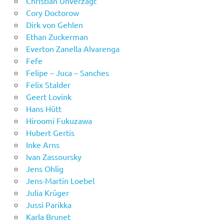
Christian Unverzagt
Cory Doctorow
Dirk von Gehlen
Ethan Zuckerman
Everton Zanella Alvarenga
Fefe
Felipe – Juca – Sanches
Felix Stalder
Geert Lovink
Hans Hütt
Hiroomi Fukuzawa
Hubert Gertis
Inke Arns
Ivan Zassoursky
Jens Ohlig
Jens-Martin Loebel
Julia Krüger
Jussi Parikka
Karla Brunet