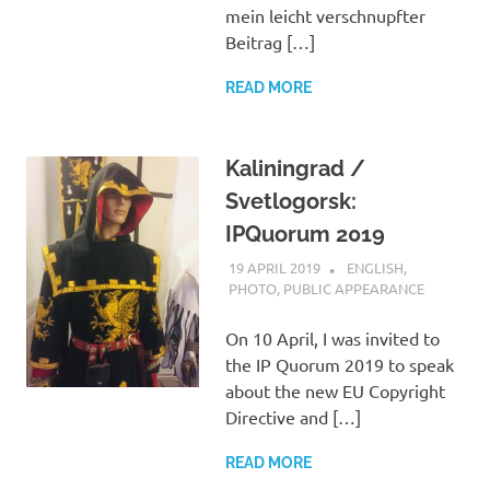
mein leicht verschnupfter
Beitrag […]
READ MORE
Kaliningrad /
Svetlogorsk:
IPQuorum 2019
19 APRIL 2019
VGRASS
ENGLISH
,
PHOTO
,
PUBLIC APPEARANCE
On 10 April, I was invited to
the IP Quorum 2019 to speak
about the new EU Copyright
Directive and […]
READ MORE