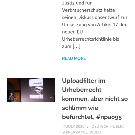
Justiz und für
Verbraucherschutz hatte
seinen Diskussionsentwurf zur
Umsetzung von Artikel 17 der
neuen EU-
Urheberrechtsrichtlinie bis
zum […]
READ MORE
Uploadfilter im
Urheberrecht
kommen, aber nicht so
schlimm wie
befürchtet, #npa095
7 JULY 2020
VGRASS
DEUTSCH
,
PUBLIC
APPEARANCE
,
VIDEO