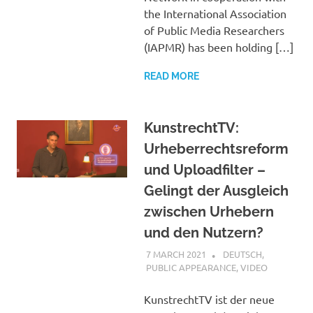
the International Association
of Public Media Researchers
(IAPMR) has been holding […]
READ MORE
KunstrechtTV:
Urheberrechtsreform
und Uploadfilter –
Gelingt der Ausgleich
zwischen Urhebern
und den Nutzern?
7 MARCH 2021
VGRASS
DEUTSCH
,
PUBLIC APPEARANCE
,
VIDEO
KunstrechtTV ist der neue