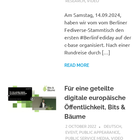
RESEARCH
,
VIDEO
Am Samstag, 14.09.2024,
haben wir vom vom Berliner
Fediverse-Stammtisch den
ersten #BerlinFediday auf der
c-base organisiert. Nach einer
Rundreise durch […]
READ MORE
Für eine geteilte
digitale europäische
Öffentlichkeit, Bits &
Bäume
2 OCTOBER 2022
VGRASS
DEUTSCH
,
EVENT
,
PUBLIC APPEARANCE
,
PUBLIC SERVICE MEDIA
,
VIDEO