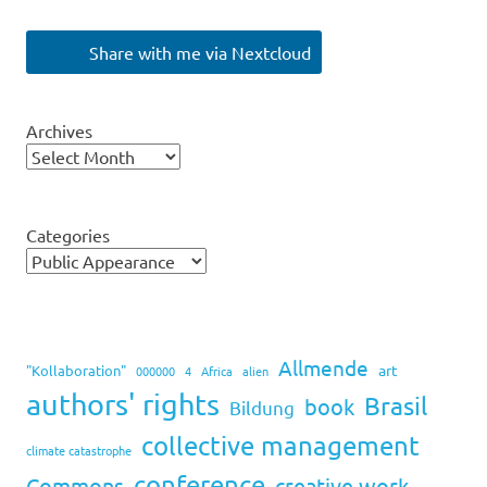
Share with me via Nextcloud
Archives
Categories
Allmende
art
"Kollaboration"
000000
4
Africa
alien
authors' rights
Brasil
book
Bildung
collective management
climate catastrophe
conference
Commons
creative work