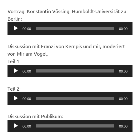
Vortrag: Konstantin Vössing, Humboldt-Universität zu
Berlin:
Audio
00:00
00:00
Player
Diskussion mit Franzi von Kempis und mir, moderiert
von Miriam Vogel,
Teil 1:
Audio
00:00
00:00
Player
Teil 2:
Audio
00:00
00:00
Player
Diskussion mit Publikum:
Audio
00:00
00:00
Player