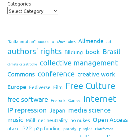
Categories
Allmende
art
"Kollaboration"
000000
4
Africa
alien
authors' rights
Brasil
book
Bildung
collective management
climate catastrophe
conference
Commons
creative work
Free Culture
Europe
Fediverse
Film
Internet
free software
Freifunk
Games
IP repression
media science
Japan
music
Open Access
Müll
net neutrality
no nukes
P2P
p2p funding
otaku
plagiat
parody
Plattformen