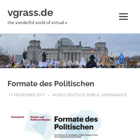
Skip
vgrass.de
to
content
MENU
the vonderful vorld of virtual v
Formate des Politischen
17 NOVEMBER 2017
VGRASS
AUDIO
,
DEUTSCH
,
PUBLIC APPEARANCE