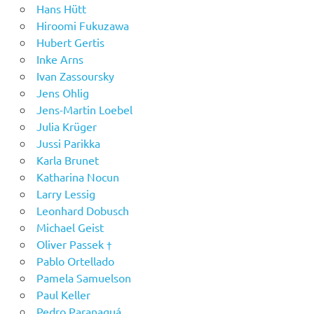
Hans Hütt
Hiroomi Fukuzawa
Hubert Gertis
Inke Arns
Ivan Zassoursky
Jens Ohlig
Jens-Martin Loebel
Julia Krüger
Jussi Parikka
Karla Brunet
Katharina Nocun
Larry Lessig
Leonhard Dobusch
Michael Geist
Oliver Passek †
Pablo Ortellado
Pamela Samuelson
Paul Keller
Pedro Paranaguá