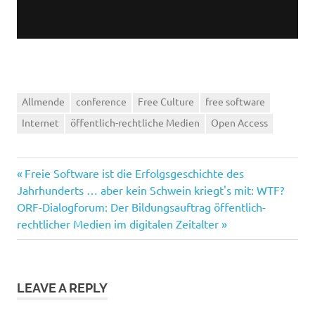
Allmende
conference
Free Culture
free software
Internet
öffentlich-rechtliche Medien
Open Access
Previous
Post
Freie Software ist die Erfolgsgeschichte des
Post:
Jahrhunderts … aber kein Schwein kriegt's mit: WTF?
navigation
Next
ORF-Dialogforum: Der Bildungsauftrag öffentlich-
Post:
rechtlicher Medien im digitalen Zeitalter
LEAVE A REPLY