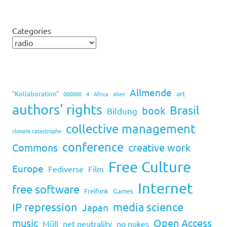
Categories
Allmende
art
"Kollaboration"
000000
4
Africa
alien
authors' rights
Brasil
book
Bildung
collective management
climate catastrophe
conference
Commons
creative work
Free Culture
Europe
Fediverse
Film
Internet
free software
Freifunk
Games
IP repression
media science
Japan
music
Open Access
Müll
net neutrality
no nukes