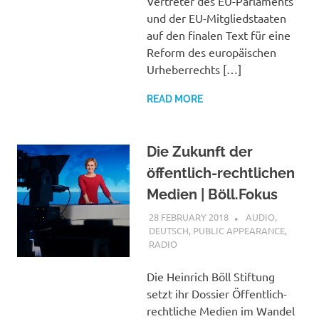
Vertreter des EU-Parlaments
und der EU-Mitgliedstaaten
auf den finalen Text für eine
Reform des europäischen
Urheberrechts […]
READ MORE
Die Zukunft der
öffentlich-rechtlichen
Medien | Böll.Fokus
28 FEBRUARY 2018
VGRASS
AUDIO
,
DEUTSCH
,
PUBLIC APPEARANCE
,
RADIO
Die Heinrich Böll Stiftung
setzt ihr Dossier Öffentlich-
rechtliche Medien im Wandel