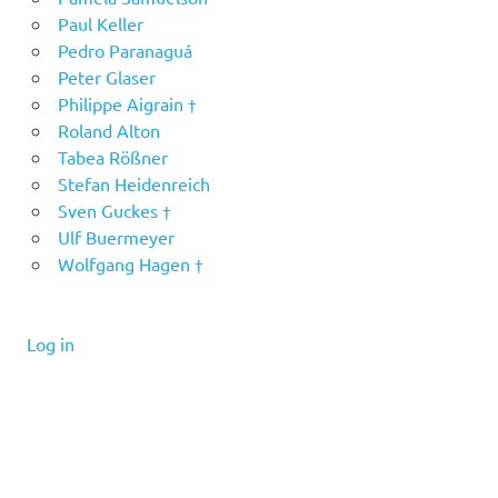
Paul Keller
Pedro Paranaguá
Peter Glaser
Philippe Aigrain †
Roland Alton
Tabea Rößner
Stefan Heidenreich
Sven Guckes †
Ulf Buermeyer
Wolfgang Hagen †
Log in