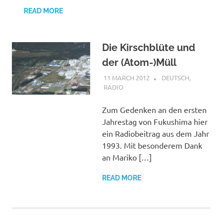
READ MORE
Die Kirschblüte und
der (Atom-)Müll
11 MARCH 2012
VGRASS
DEUTSCH
,
RADIO
Zum Gedenken an den ersten
Jahrestag von Fukushima hier
ein Radiobeitrag aus dem Jahr
1993. Mit besonderem Dank
an Mariko […]
READ MORE