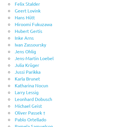
Felix Stalder
Geert Lovink
Hans Hütt
Hiroomi Fukuzawa
Hubert Gertis
Inke Arns
Ivan Zassoursky
Jens Ohlig
Jens-Martin Loebel
Julia Krüger
Jussi Parikka
Karla Brunet
Katharina Nocun
Larry Lessig
Leonhard Dobusch
Michael Geist
Oliver Passek †
Pablo Ortellado
Pamela Samuelson