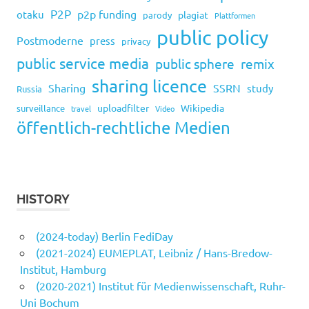
P2P
p2p funding
otaku
plagiat
parody
Plattformen
public policy
Postmoderne
press
privacy
public service media
public sphere
remix
sharing licence
Sharing
SSRN
study
Russia
uploadfilter
Wikipedia
surveillance
travel
Video
öffentlich-rechtliche Medien
HISTORY
(2024-today) Berlin FediDay
(2021-2024) EUMEPLAT, Leibniz / Hans-Bredow-
Institut, Hamburg
(2020-2021) Institut für Medienwissenschaft, Ruhr-
Uni Bochum