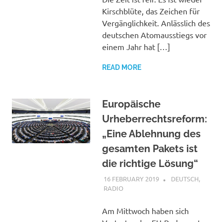
Kirschblüte, das Zeichen für
Vergänglichkeit. Anlässlich des
deutschen Atomausstiegs vor
einem Jahr hat […]
READ MORE
Europäische
Urheberrechtsreform:
„Eine Ablehnung des
gesamten Pakets ist
die richtige Lösung“
16 FEBRUARY 2019
VGRASS
DEUTSCH
,
RADIO
Am Mittwoch haben sich