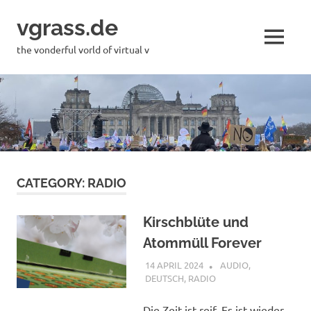
Skip
vgrass.de
to
content
MENU
the vonderful vorld of virtual v
CATEGORY:
RADIO
Kirschblüte und
Atommüll Forever
14 APRIL 2024
VGRASS
AUDIO
,
DEUTSCH
,
RADIO
Die Zeit ist reif. Es ist wieder