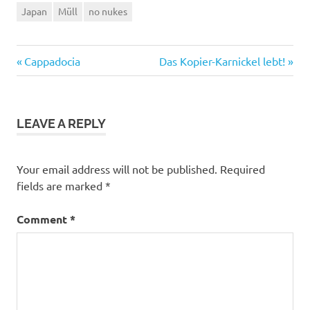
Japan
Müll
no nukes
Previous
Next
Post
Cappadocia
Das Kopier-Karnickel lebt!
Post:
Post:
navigation
LEAVE A REPLY
Your email address will not be published.
Required
fields are marked
*
Comment
*