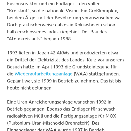
Fusionsreaktor und ein Endlager – den vollen
“Kreislauf”, so die nationale Vision. Ein Großkomplex,
bei dem Ärger mit der Bevölkerung vorauszusehen war.
Doch praktischerweise gab es in Rokkasho ein schon
halb-erschlossenes Industriegebiet. Der Bau des
“Atomkreislaufs” begann 1988.
1993 liefen in Japan 42 AKWs und produzierten etwa
ein Drittel der Elektrizi­tät des Landes. Kurz vor unserem
Besuch hatte im April 1993 die Grundsteinlegung für
die
Wieder­auf­arbeitungsanlage
(WAA) stattgefunden.
Geplant war, sie 1999 in Betrieb zu nehmen. Das ist bis
heute nicht gelungen.
Eine Uran-Anreicherungsanlage war schon 1992 in
Betrieb gegangen. Ebenso das Endlager für schwach-
radioaktiven Müll und die Fertigungsanlage für MOX
(Plutonium-Uran-Mischoxid-Brennstoff). Das
Eingangslager der WAA wurde 1997 in Betrieb