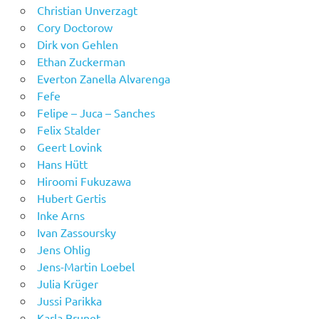
Christian Unverzagt
Cory Doctorow
Dirk von Gehlen
Ethan Zuckerman
Everton Zanella Alvarenga
Fefe
Felipe – Juca – Sanches
Felix Stalder
Geert Lovink
Hans Hütt
Hiroomi Fukuzawa
Hubert Gertis
Inke Arns
Ivan Zassoursky
Jens Ohlig
Jens-Martin Loebel
Julia Krüger
Jussi Parikka
Karla Brunet