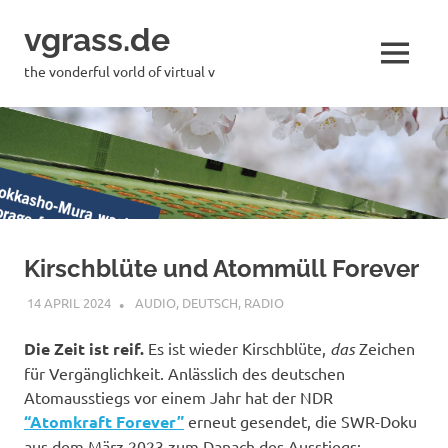
Skip
vgrass.de
to
content
MENU
the vonderful vorld of virtual v
Kirschblüte und Atommüll Forever
14 APRIL 2024
VGRASS
AUDIO
,
DEUTSCH
,
RADIO
Die Zeit ist reif.
Es ist wieder Kirschblüte,
das
Zeichen
für Vergänglichkeit. Anlässlich des deutschen
Atomausstiegs vor einem Jahr hat der NDR
“Atomkraft Forever”
erneut gesendet, die SWR-Doku
aus dem März 2023 zum Danach des Ausstiegs: