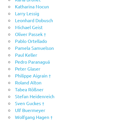
Katharina Nocun
Larry Lessig
Leonhard Dobusch
Michael Geist
Oliver Passek †
Pablo Ortellado
Pamela Samuelson
Paul Keller
Pedro Paranaguá
Peter Glaser
Philippe Aigrain †
Roland Alton
Tabea Rößner
Stefan Heidenreich
Sven Guckes †
Ulf Buermeyer
Wolfgang Hagen †