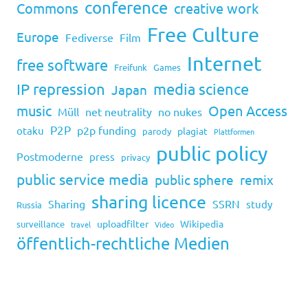
conference
Commons
creative work
Free Culture
Europe
Fediverse
Film
Internet
free software
Freifunk
Games
IP repression
media science
Japan
music
Open Access
Müll
net neutrality
no nukes
P2P
p2p funding
otaku
plagiat
parody
Plattformen
public policy
Postmoderne
press
privacy
public service media
public sphere
remix
sharing licence
Sharing
SSRN
study
Russia
uploadfilter
Wikipedia
surveillance
travel
Video
öffentlich-rechtliche Medien