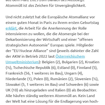
Atommüll ist
das
Zeichen für Unvergänglichkeit.
Und nicht zuletzt hat die Europäische Atomallianz vor
einem guten Monat in Paris zu ihrem ersten Geburtstag
erklärt
, die Arbeit für die Anerkennung der Rolle
intensivieren zu wollen, die die Atomergie bei der
Dekarbonisierung der Wirtschaft und einer “offenen
strategischen Autonomie” Europas spiele. Mitglieder
der “EU Nuclear Alliance” sind (jeweils dahinter die Zahl
der AKW in Betrieb 2022 laut
Österreichischem
Umweltministerium
): Belgien (2), Bulgarien (2), Kroatien
(½), Tschechische Republik (6), Estland (0), Finnland (5),
Frankreich (56, 1 weiteres im Bau), Ungarn (4),
Niederlande (1), Polen (0), Rumänien (2), Slovenien (½),
Slowakei (5, 1 weiteres im Bau) und Schweden (6) sowie
UK (10) als hinzugeladen und Italien (0) als Beobachter.
Alle häufen ständig weiteren Atommüll an. Kein Land
der Welt hat eine Lösung für die Endlagerung von hoch-