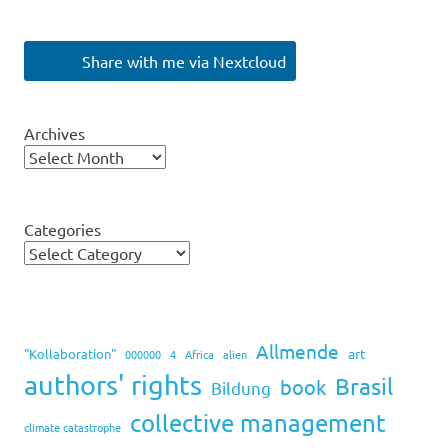
Share with me via Nextcloud
Archives
Categories
Allmende
art
"Kollaboration"
000000
4
Africa
alien
authors' rights
Brasil
book
Bildung
collective management
climate catastrophe