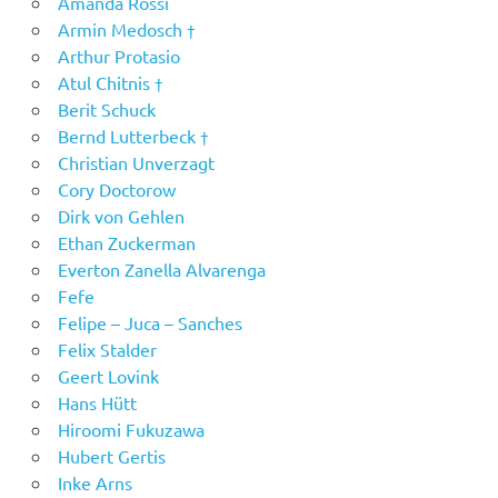
Amanda Rossi
Armin Medosch †
Arthur Protasio
Atul Chitnis †
Berit Schuck
Bernd Lutterbeck †
Christian Unverzagt
Cory Doctorow
Dirk von Gehlen
Ethan Zuckerman
Everton Zanella Alvarenga
Fefe
Felipe – Juca – Sanches
Felix Stalder
Geert Lovink
Hans Hütt
Hiroomi Fukuzawa
Hubert Gertis
Inke Arns