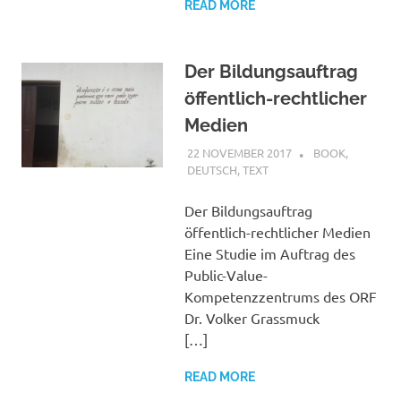
READ MORE
Der Bildungsauftrag
öffentlich-rechtlicher
Medien
22 NOVEMBER 2017
VGRASS
BOOK
,
DEUTSCH
,
TEXT
Der Bildungsauftrag
öffentlich-rechtlicher Medien
Eine Studie im Auftrag des
Public-Value-
Kompetenzzentrums des ORF
Dr. Volker Grassmuck
[…]
READ MORE