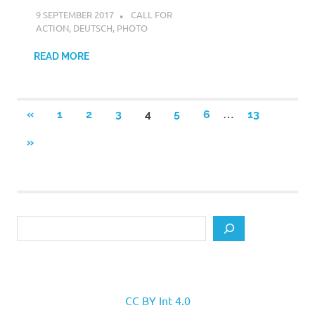
9 SEPTEMBER 2017
VGRASS
CALL FOR
ACTION
,
DEUTSCH
,
PHOTO
READ MORE
Posts
…
PREVIOUS
«
1
2
3
4
5
6
13
POSTS
pagination
NEXT
»
POSTS
Search
CC BY Int 4.0