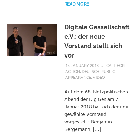
READ MORE
Digitale Gessellschaft
e.V.: der neue
Vorstand stellt sich
vor
15 JANUARY 2018
VGRASS
CALL FOR
ACTION
,
DEUTSCH
,
PUBLIC
APPEARANCE
,
VIDEO
Auf dem 68. Netzpolitischen
Abend der DigiGes am 2.
Januar 2018 hat sich der neu
gewählte Vorstand
vorgestellt: Benjamin
Bergemann, […]