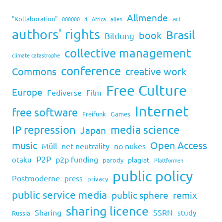
Allmende
art
"Kollaboration"
000000
4
Africa
alien
authors' rights
Brasil
book
Bildung
collective management
climate catastrophe
conference
Commons
creative work
Free Culture
Europe
Fediverse
Film
Internet
free software
Freifunk
Games
IP repression
media science
Japan
music
Open Access
Müll
net neutrality
no nukes
P2P
p2p funding
otaku
plagiat
parody
Plattformen
public policy
Postmoderne
press
privacy
public service media
public sphere
remix
sharing licence
Sharing
SSRN
study
Russia