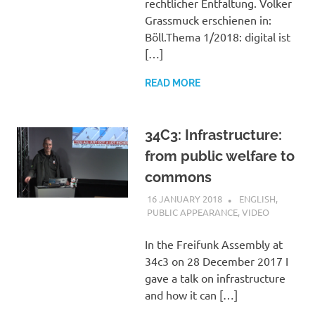
rechtlicher Entfaltung. Volker
Grassmuck erschienen in:
Böll.Thema 1/2018: digital ist
[…]
READ MORE
34C3: Infrastructure:
from public welfare to
commons
16 JANUARY 2018
VGRASS
ENGLISH
,
PUBLIC APPEARANCE
,
VIDEO
In the Freifunk Assembly at
34c3 on 28 December 2017 I
gave a talk on infrastructure
and how it can […]