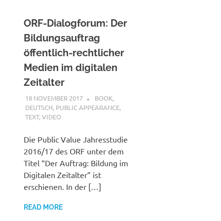
ORF-Dialogforum: Der
Bildungsauftrag
öffentlich-rechtlicher
Medien im digitalen
Zeitalter
18 NOVEMBER 2017
VGRASS
BOOK
,
DEUTSCH
,
PUBLIC APPEARANCE
,
TEXT
,
VIDEO
Die Public Value Jahresstudie
2016/17 des ORF unter dem
Titel “Der Auftrag: Bildung im
Digitalen Zeitalter” ist
erschienen. In der […]
READ MORE