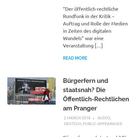
“Der öffentlich-rechtliche
Rundfunk in der Kritik –
Auftrag und Rolle der Medien
in Zeiten des digitalen
Wandels” war eine
Veranstaltung […]
READ MORE
Bürgerfern und
staatsnah? Die
Öffentlich-Rechtlichen
am Pranger
2 MARCH 2018
VGRASS
AUDIO
,
DEUTSCH
,
PUBLIC APPEARANCE