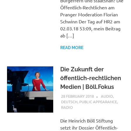
Bürgerfern und staatsnah? Die
Öffentlich-Rechtlichen am
Pranger Moderation Florian
Schwinn Der Tag auf HR2 am
02.03.18 53:09, mein Beitrag
ab […]
READ MORE
Die Zukunft der
öffentlich-rechtlichen
Medien | Böll.Fokus
28 FEBRUARY 2018
VGRASS
AUDIO
,
DEUTSCH
,
PUBLIC APPEARANCE
,
RADIO
Die Heinrich Böll Stiftung
setzt ihr Dossier Öffentlich-