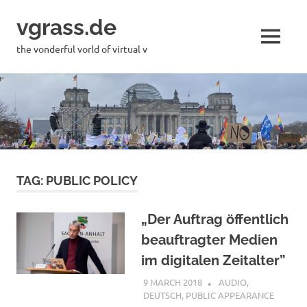
Skip
vgrass.de
to
content
MENU
the vonderful vorld of virtual v
TAG:
PUBLIC POLICY
„Der Auftrag öffentlich
beauftragter Medien
im digitalen Zeitalter”
9 MARCH 2018
VGRASS
AUDIO
,
DEUTSCH
,
PUBLIC APPEARANCE