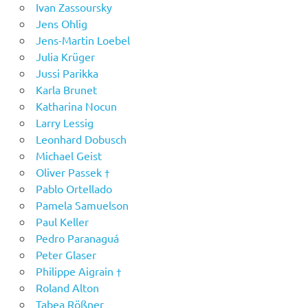
Ivan Zassoursky
Jens Ohlig
Jens-Martin Loebel
Julia Krüger
Jussi Parikka
Karla Brunet
Katharina Nocun
Larry Lessig
Leonhard Dobusch
Michael Geist
Oliver Passek †
Pablo Ortellado
Pamela Samuelson
Paul Keller
Pedro Paranaguá
Peter Glaser
Philippe Aigrain †
Roland Alton
Tabea Rößner