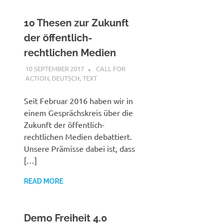
10 Thesen zur Zukunft
der öffentlich-
rechtlichen Medien
10 SEPTEMBER 2017
VGRASS
CALL FOR
ACTION
,
DEUTSCH
,
TEXT
Seit Februar 2016 haben wir in
einem Gesprächskreis über die
Zukunft der öffentlich-
rechtlichen Medien debattiert.
Unsere Prämisse dabei ist, dass
[…]
READ MORE
Demo Freiheit 4.0