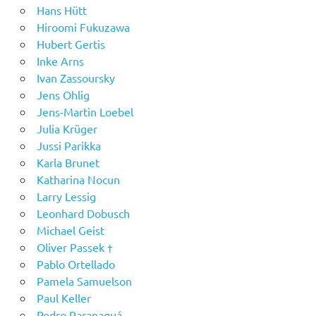
Hans Hütt
Hiroomi Fukuzawa
Hubert Gertis
Inke Arns
Ivan Zassoursky
Jens Ohlig
Jens-Martin Loebel
Julia Krüger
Jussi Parikka
Karla Brunet
Katharina Nocun
Larry Lessig
Leonhard Dobusch
Michael Geist
Oliver Passek †
Pablo Ortellado
Pamela Samuelson
Paul Keller
Pedro Paranaguá