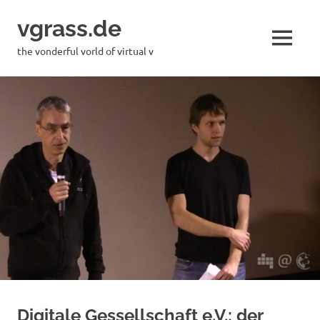
Skip
vgrass.de
to
content
MENU
the vonderful vorld of virtual v
Digitale Gessellschaft e.V.: der