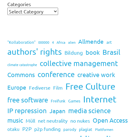
Categories
Allmende
art
"Kollaboration"
000000
4
Africa
alien
authors' rights
Brasil
book
Bildung
collective management
climate catastrophe
conference
Commons
creative work
Free Culture
Europe
Fediverse
Film
Internet
free software
Freifunk
Games
IP repression
media science
Japan
music
Open Access
Müll
net neutrality
no nukes
P2P
p2p funding
otaku
plagiat
parody
Plattformen