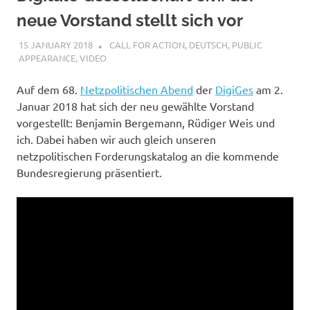
neue Vorstand stellt sich vor
15 JANUARY 2018
VGRASS
CALL FOR ACTION
,
DEUTSCH
,
PUBLIC
APPEARANCE
,
VIDEO
Auf dem 68.
Netzpolitischen Abend
der
DigiGes
am 2.
Januar 2018 hat sich der neu gewählte Vorstand
vorgestellt: Benjamin Bergemann, Rüdiger Weis und
ich. Dabei haben wir auch gleich unseren
netzpolitischen Forderungskatalog an die kommende
Bundesregierung präsentiert.