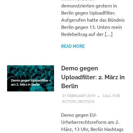
demonstrierten gestern in
Berlin gegen Uploadfilter.
Aufgerufen hatte das Bündnis
Berlin gegen 13. Unten mein
Redebeitrag auf der […]
READ MORE
Demo gegen
Uploadfilter: 2. März in
Berlin
21 FEBRUARY 2019
VGRASS
CALL FOR
ACTION
,
DEUTSCH
Demo gegen EU-
Urheberrechtsreform am 2.
März, 13 Uhr, Berlin Hashtags