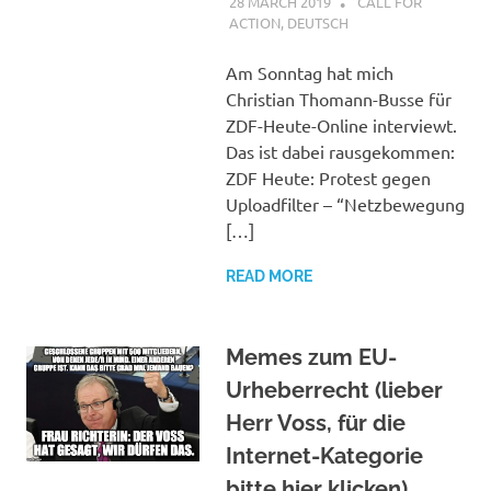
28 MARCH 2019
VGRASS
CALL FOR
ACTION
,
DEUTSCH
Am Sonntag hat mich
Christian Thomann-Busse für
ZDF-Heute-Online interviewt.
Das ist dabei rausgekommen:
ZDF Heute: Protest gegen
Uploadfilter – “Netzbewegung
[…]
READ MORE
Memes zum EU-
Urheberrecht (lieber
Herr Voss, für die
Internet-Kategorie
bitte hier klicken)