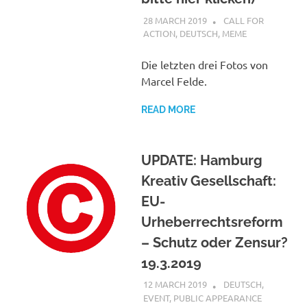
28 MARCH 2019
VGRASS
CALL FOR
ACTION
,
DEUTSCH
,
MEME
Die letzten drei Fotos von
Marcel Felde.
READ MORE
UPDATE: Hamburg
Kreativ Gesellschaft:
EU-
Urheberrechtsreform
– Schutz oder Zensur?
19.3.2019
12 MARCH 2019
VGRASS
DEUTSCH
,
EVENT
,
PUBLIC APPEARANCE