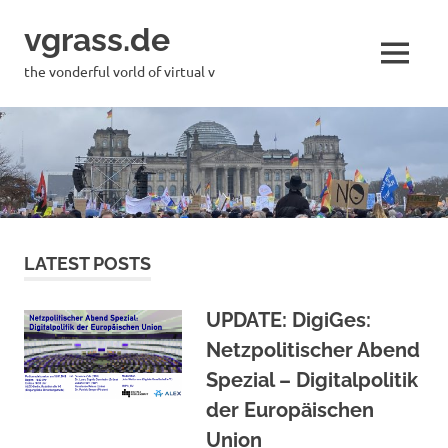
Skip
vgrass.de
to
content
MENU
the vonderful vorld of virtual v
LATEST POSTS
UPDATE: DigiGes:
Netzpolitischer Abend
Spezial – Digitalpolitik
der Europäischen
Union