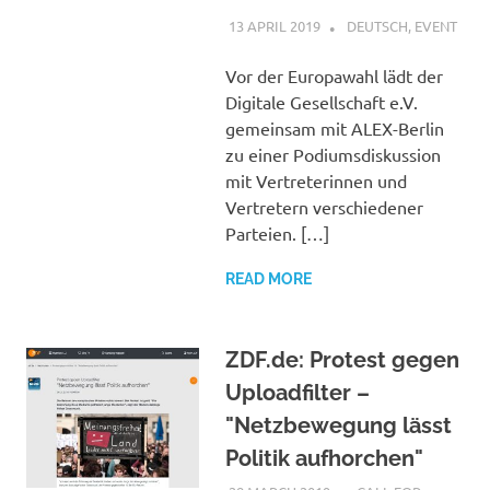
13 APRIL 2019
VGRASS
DEUTSCH
,
EVENT
Vor der Europawahl lädt der
Digitale Gesellschaft e.V.
gemeinsam mit ALEX-Berlin
zu einer Podiumsdiskussion
mit Vertreterinnen und
Vertretern verschiedener
Parteien. […]
READ MORE
ZDF.de: Protest gegen
Uploadfilter –
"Netzbewegung lässt
Politik aufhorchen"