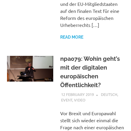
und der EU-Mitgliedstaaten
auf den finalen Text für eine
Reform des europäischen
Urheberrechts […]
READ MORE
npa079: Wohin geht’s
mit der digitalen
europäischen
Öffentlichkeit?
12 FEBRUARY 2019
VGRASS
DEUTSCH
,
EVENT
,
VIDEO
Vor Brexit und Europawahl
stellt sich wieder einmal die
Frage nach einer europäischen