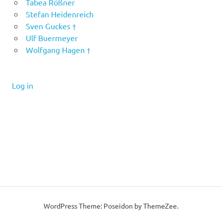
Tabea Rößner
Stefan Heidenreich
Sven Guckes †
Ulf Buermeyer
Wolfgang Hagen †
Log in
WordPress Theme: Poseidon by ThemeZee.