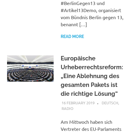
#BerlinGegen13 und
#Artikel13Demo, organisiert
vom Bündnis Berlin gegen 13,
benannt […]
READ MORE
Europäische
Urheberrechtsreform:
„Eine Ablehnung des
gesamten Pakets ist
die richtige Lösung“
16 FEBRUARY 2019
VGRASS
DEUTSCH
,
RADIO
Am Mittwoch haben sich
Vertreter des EU-Parlaments