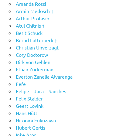
Amanda Rossi
Armin Medosch †
Arthur Protasio
Atul Chitnis †
Berit Schuck
Bernd Lutterbeck †
Christian Unverzagt
Cory Doctorow
Dirk von Gehlen
Ethan Zuckerman
Everton Zanella Alvarenga
Fefe
Felipe – Juca – Sanches
Felix Stalder
Geert Lovink
Hans Hütt
Hiroomi Fukuzawa
Hubert Gertis
Inke Arns