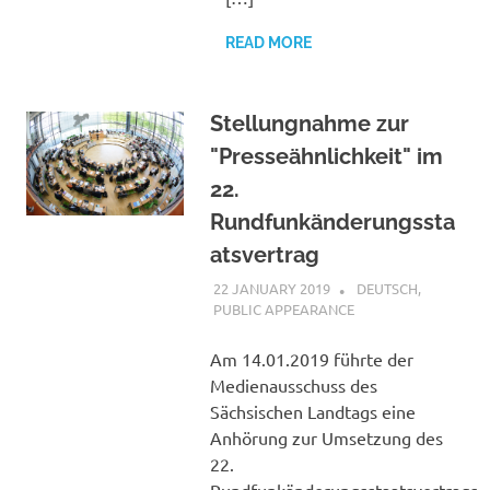
READ MORE
Stellungnahme zur
"Presseähnlichkeit" im
22.
Rundfunkänderungssta
atsvertrag
22 JANUARY 2019
VGRASS
DEUTSCH
,
PUBLIC APPEARANCE
Am 14.01.2019 führte der
Medienausschuss des
Sächsischen Landtags eine
Anhörung zur Umsetzung des
22.