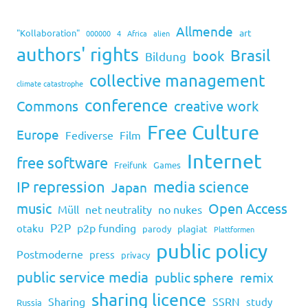
Allmende
art
"Kollaboration"
000000
4
Africa
alien
authors' rights
Brasil
book
Bildung
collective management
climate catastrophe
conference
Commons
creative work
Free Culture
Europe
Fediverse
Film
Internet
free software
Freifunk
Games
IP repression
media science
Japan
music
Open Access
Müll
net neutrality
no nukes
P2P
p2p funding
otaku
plagiat
parody
Plattformen
public policy
Postmoderne
press
privacy
public service media
public sphere
remix
sharing licence
Sharing
SSRN
study
Russia