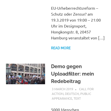
EU-Urheberrechtsreform –
Schutz oder Zensur? am
19.3.2019 von 19:00 – 21:00
Uhr im Designxport,
Hongkongstr. 8, 20457
Hamburg veranstaltet von […]
READ MORE
Demo gegen
Uploadfilter: mein
Redebeitrag
3 MARCH 2019
VGRASS
CALL FOR
ACTION
,
DEUTSCH
,
PUBLIC
APPEARANCE
,
TEXT
5000 Menschen