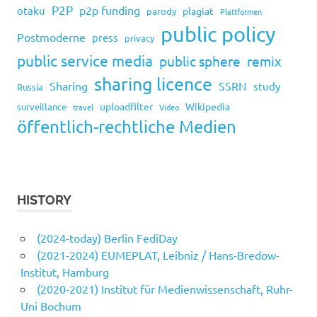
P2P
p2p funding
otaku
plagiat
parody
Plattformen
public policy
Postmoderne
press
privacy
public service media
public sphere
remix
sharing licence
Sharing
SSRN
study
Russia
uploadfilter
Wikipedia
surveillance
travel
Video
öffentlich-rechtliche Medien
HISTORY
(2024-today) Berlin FediDay
(2021-2024) EUMEPLAT, Leibniz / Hans-Bredow-
Institut, Hamburg
(2020-2021) Institut für Medienwissenschaft, Ruhr-
Uni Bochum