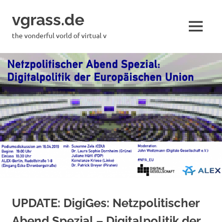
Skip
vgrass.de
to
content
MENU
the vonderful vorld of virtual v
UPDATE: DigiGes: Netzpolitischer
Abend Spezial – Digitalpolitik der