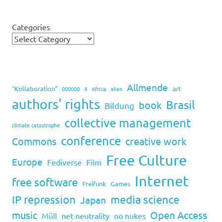
Categories
Allmende
art
"Kollaboration"
000000
4
Africa
alien
authors' rights
Brasil
book
Bildung
collective management
climate catastrophe
conference
Commons
creative work
Free Culture
Europe
Fediverse
Film
Internet
free software
Freifunk
Games
IP repression
media science
Japan
music
Open Access
Müll
net neutrality
no nukes