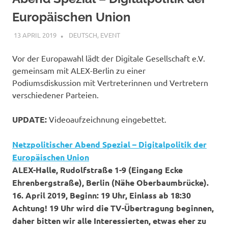
Europäischen Union
13 APRIL 2019
VGRASS
DEUTSCH
,
EVENT
Vor der Europawahl lädt der Digitale Gesellschaft e.V.
gemeinsam mit ALEX-Berlin zu einer
Podiumsdiskussion mit Vertreterinnen und Vertretern
verschiedener Parteien.
UPDATE:
Videoaufzeichnung eingebettet.
Netzpolitischer Abend Spezial – Digitalpolitik der
Europäischen Union
ALEX-Halle, Rudolfstraße 1-9 (Eingang Ecke
Ehrenbergstraße), Berlin (Nähe Oberbaumbrücke).
16. April 2019, Beginn: 19 Uhr, Einlass ab 18:30
Achtung! 19 Uhr wird die TV-Übertragung beginnen,
daher bitten wir alle Interessierten, etwas eher zu