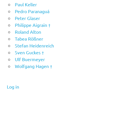
Paul Keller
Pedro Paranaguá
Peter Glaser
Philippe Aigrain †
Roland Alton
Tabea Rößner
Stefan Heidenreich
Sven Guckes †
Ulf Buermeyer
Wolfgang Hagen †
Log in