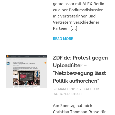
gemeinsam mit ALEX-Berlin
zu einer Podiumsdiskussion
mit Vertreterinnen und
Vertretern verschiedener
Parteien. […]
READ MORE
ZDF.de: Protest gegen
Uploadfilter –
"Netzbewegung lässt
Politik aufhorchen"
28 MARCH 2019
VGRASS
CALL FOR
ACTION
,
DEUTSCH
Am Sonntag hat mich
Christian Thomann-Busse für