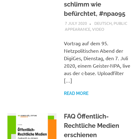
schlimm wie
befürchtet, #npa095
7 JULY 2020
VGRASS
DEUTSCH
,
PUBLIC
APPEARANCE
,
VIDEO
Vortrag auf dem 95.
Netzpolitischen Abend der
DigiGes, Dienstag, den 7. Juli
2020, einem Geister-NPA, live
aus der c-base. Uploadfilter
[…]
READ MORE
FAQ Öffentlich-
Rechtliche Medien
erschienen