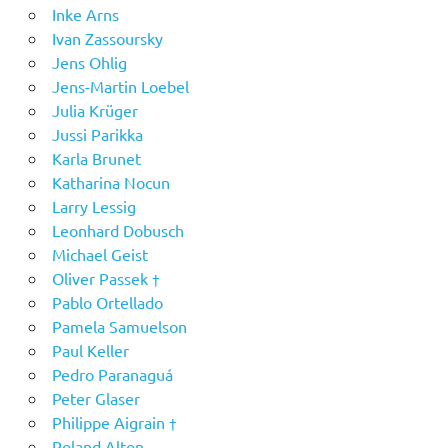
Inke Arns
Ivan Zassoursky
Jens Ohlig
Jens-Martin Loebel
Julia Krüger
Jussi Parikka
Karla Brunet
Katharina Nocun
Larry Lessig
Leonhard Dobusch
Michael Geist
Oliver Passek †
Pablo Ortellado
Pamela Samuelson
Paul Keller
Pedro Paranaguá
Peter Glaser
Philippe Aigrain †
Roland Alton