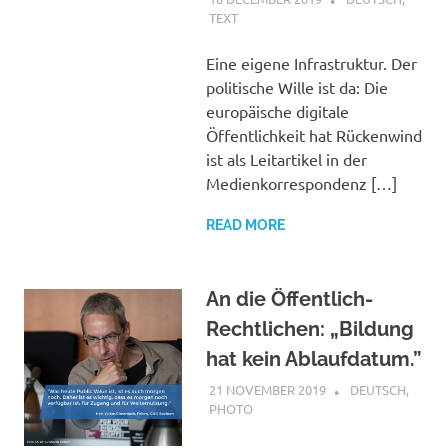
TEXT
Eine eigene Infrastruktur. Der
politische Wille ist da: Die
europäische digitale
Öffentlichkeit hat Rückenwind
ist als Leitartikel in der
Medienkorrespondenz […]
READ MORE
An die Öffentlich-
Rechtlichen: „Bildung
hat kein Ablaufdatum.”
21 NOVEMBER 2019
VGRASS
DEUTSCH
,
PHOTO