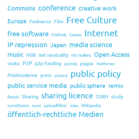
conference
Commons
creative work
Free Culture
Europe
Fediverse
Film
Internet
free software
Freifunk
Games
IP repression
media science
Japan
music
Open Access
Müll
net neutrality
no nukes
P2P
p2p funding
otaku
plagiat
parody
Plattformen
public policy
Postmoderne
press
privacy
public service media
public sphere
remix
sharing licence
Sharing
SSRN
study
Russia
uploadfilter
Wikipedia
surveillance
travel
Video
öffentlich-rechtliche Medien