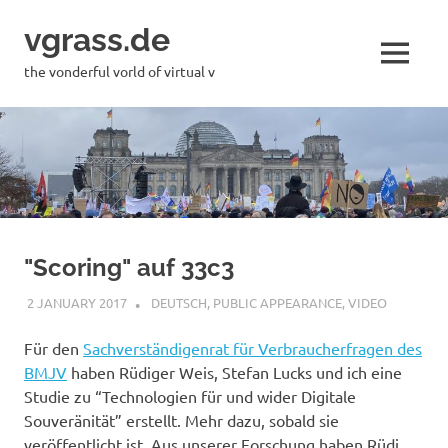
Skip
vgrass.de
to
content
MENU
the vonderful vorld of virtual v
"Scoring" auf 33c3
2 JANUARY 2017
VGRASS
DEUTSCH
,
PUBLIC APPEARANCE
,
VIDEO
Für den
Sachverständigenrat für Verbraucherfragen des
BMJV
haben Rüdiger Weis, Stefan Lucks und ich eine
Studie zu “Technologien für und wider Digitale
Souveränität” erstellt. Mehr dazu, sobald sie
veröffentlicht ist. Aus unserer Forschung haben Rüdi