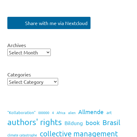
Share with me via Nextcloud
Archives
Categories
Allmende
art
"Kollaboration"
000000
4
Africa
alien
authors' rights
Brasil
book
Bildung
collective management
climate catastrophe