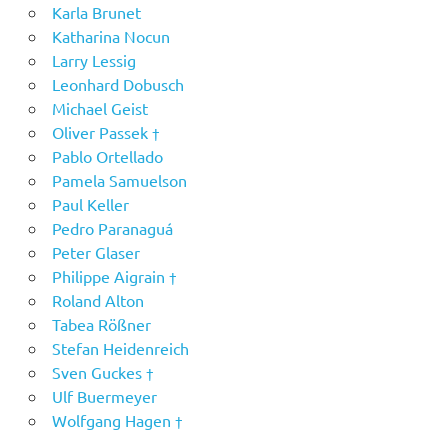
Karla Brunet
Katharina Nocun
Larry Lessig
Leonhard Dobusch
Michael Geist
Oliver Passek †
Pablo Ortellado
Pamela Samuelson
Paul Keller
Pedro Paranaguá
Peter Glaser
Philippe Aigrain †
Roland Alton
Tabea Rößner
Stefan Heidenreich
Sven Guckes †
Ulf Buermeyer
Wolfgang Hagen †