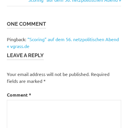
navigation
Post:
ONE COMMENT
Pingback:
“Scoring” auf dem 56. netzpolitischen Abend
« vgrass.de
LEAVE A REPLY
Your email address will not be published.
Required
fields are marked
*
Comment
*