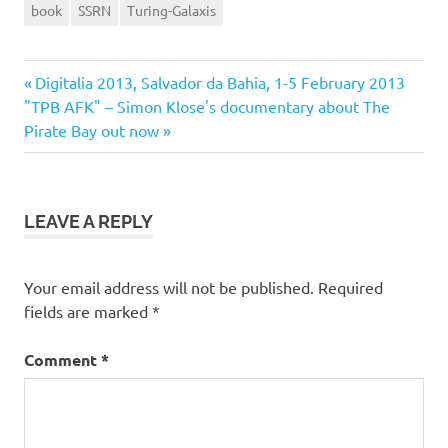
book
SSRN
Turing-Galaxis
Previous
Post
Digitalia 2013, Salvador da Bahia, 1-5 February 2013
Next
Post:
"TPB AFK" – Simon Klose's documentary about The
navigation
Post:
Pirate Bay out now
LEAVE A REPLY
Your email address will not be published.
Required
fields are marked
*
Comment
*