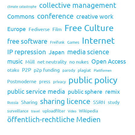
collective management
climate catastrophe
conference
Commons
creative work
Free Culture
Europe
Fediverse
Film
Internet
free software
Freifunk
Games
IP repression
media science
Japan
music
Open Access
Müll
net neutrality
no nukes
P2P
p2p funding
otaku
plagiat
parody
Plattformen
public policy
Postmoderne
press
privacy
public service media
public sphere
remix
sharing licence
Sharing
SSRN
study
Russia
uploadfilter
Wikipedia
surveillance
travel
Video
öffentlich-rechtliche Medien