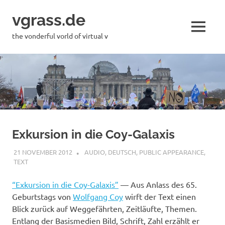
Skip
vgrass.de
to
content
MENU
the vonderful vorld of virtual v
Exkursion in die Coy-Galaxis
21 NOVEMBER 2012
VGRASS
AUDIO
,
DEUTSCH
,
PUBLIC APPEARANCE
,
TEXT
“Exkursion in die Coy-Galaxis”
— Aus Anlass des 65.
Geburtstags von
Wolfgang Coy
wirft der Text einen
Blick zurück auf Weggefährten, Zeitläufte, Themen.
Entlang der Basismedien Bild, Schrift, Zahl erzählt er