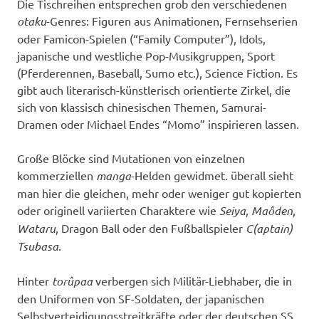
Die Tischreihen entsprechen grob den verschiedenen
otaku
-Genres: Figuren aus Animationen, Fernsehserien
oder Famicon-Spielen (“Family Computer”), Idols,
japanische und westliche Pop-Musikgruppen, Sport
(Pferderennen, Baseball, Sumo etc.), Science Fiction. Es
gibt auch literarisch-künstlerisch orientierte Zirkel, die
sich von klassisch chinesischen Themen, Samurai-
Dramen oder Michael Endes “Momo” inspirieren lassen.
Große Blöcke sind Mutationen von einzelnen
kommerziellen
manga
-Helden gewidmet. überall sieht
man hier die gleichen, mehr oder weniger gut kopierten
oder originell variierten Charaktere wie
Seiya
,
Maôden
,
Wataru
, Dragon Ball oder den Fußballspieler
C(aptain)
Tsubasa
.
Hinter
torûpaa
verbergen sich Militär-Liebhaber, die in
den Uniformen von SF-Soldaten, der japanischen
Selbstverteidigungsstreitkräfte oder der deutschen SS