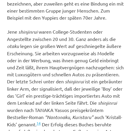
bezeichnen, aber zuweilen geht es eine Bindung ein mit
einer bestimmten Gruppe junger Menschen. Zum
Beispiel mit den Yuppies der späten 70er Jahre.
Jene
shinjinrui
waren College-Studenten oder
Angestellte zwischen 20 und 30. Ganz anders als die
otaku
legen sie großen Wert auf geschniegelte äußere
Erscheinung. Sie arbeiten vorzugsweise als Modelle
oder in der Werbung, was ihnen genug Geld einbringt
und Zeit läßt, ihrem Hauptvergnügen nachzugehen: sich
mit Luxusgütern und schnellen Autos zu präsentieren.
Der letzte Schrei unter den
shinjinrui
ist ein gebräunter
linker Arm, der signalisiert, daß der jeweilige ‘Boy’ oder
das ‘Girl’ ein prestige-trächtiges importiertes Auto mit
dem Lenkrad auf der linken Seite fährt. Die
shinjinrui
wurden nach TANAKA Yasuos preisgekröntem
Bestseller-Roman
“Nantonaku, Kuristaru”
auch ‘Kristall-
14
Kids’ genannt.
Der Erfolg dieses Buches beruhte