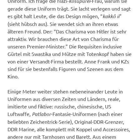
Uniform. Ich frage die Nazi-
kosupurei
-Frau, warum sie
gerade diese Uniform trägt. Sie lacht verlegen und sagt
es gibt halt Leute, die das Design mögen, “
kakkô ii
”
(sieht hübsch aus). Sie wendet sich an ihren etwas
älteren Freund. Der: “Das Charisma von Hitler ist sehr
attraktiv. Wir brauchen diese Art von Charisma für
unseren Premier-Minister.” Die Requisiten inclusive
Gürtel mit Swastika und Mütze mit Totenkopf haben sie
von einer Versandt-Firma bestellt. Anne Frank und KZs
sind für sie bestenfalls Figuren und Szenen aus dem
Kino.
Einige Meter weiter stehen nebeneinander Leute in
Uniformen aus diversen Zeiten und Ländern, reale,
imitierte und fiktive: russische, chinesische, US
Luftwaffe,
Patlabor
-Fantasie-Uniformen (nach einer
beliebten Zeichentrick-Serie), Original-DDR-Grenzer,
DDR Marine, alle komplett mit Koppel und Accessoires,
andere nur mit Tarnhosen und Barett. Aus einem