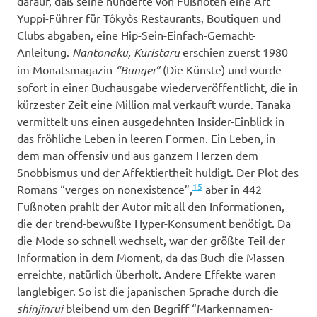
darauf, daß seine hunderte von Fußnoten eine Art
Yuppi-Führer für Tôkyôs Restaurants, Boutiquen und
Clubs abgaben, eine Hip-Sein-Einfach-Gemacht-
Anleitung.
Nantonaku, Kuristaru
erschien zuerst 1980
im Monatsmagazin
“Bungei”
(Die Künste) und wurde
sofort in einer Buchausgabe wiederveröffentlicht, die in
kürzester Zeit eine Million mal verkauft wurde. Tanaka
vermittelt uns einen ausgedehnten Insider-Einblick in
das fröhliche Leben in leeren Formen. Ein Leben, in
dem man offensiv und aus ganzem Herzen dem
Snobbismus und der Affektiertheit huldigt. Der Plot des
15
Romans “verges on nonexistence”,
aber in 442
Fußnoten prahlt der Autor mit all den Informationen,
die der trend-bewußte Hyper-Konsument benötigt. Da
die Mode so schnell wechselt, war der größte Teil der
Information in dem Moment, da das Buch die Massen
erreichte, natürlich überholt. Andere Effekte waren
langlebiger. So ist die japanischen Sprache durch die
shinjinrui
bleibend um den Begriff “Markennamen-