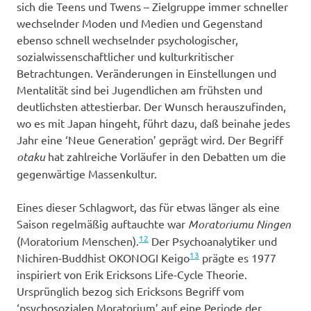
sich die Teens und Twens – Zielgruppe immer schneller
wechselnder Moden und Medien und Gegenstand
ebenso schnell wechselnder psychologischer,
sozialwissenschaftlicher und kulturkritischer
Betrachtungen. Veränderungen in Einstellungen und
Mentalität sind bei Jugendlichen am frühsten und
deutlichsten attestierbar. Der Wunsch herauszufinden,
wo es mit Japan hingeht, führt dazu, daß beinahe jedes
Jahr eine ‘Neue Generation’ geprägt wird. Der Begriff
otaku
hat zahlreiche Vorläufer in den Debatten um die
gegenwärtige Massenkultur.
Eines dieser Schlagwort, das für etwas länger als eine
Saison regelmäßig auftauchte war
Moratoriumu Ningen
12
(Moratorium Menschen).
Der Psychoanalytiker und
13
Nichiren-Buddhist OKONOGI Keigo
prägte es 1977
inspiriert von Erik Ericksons Life-Cycle Theorie.
Ursprünglich bezog sich Ericksons Begriff vom
‘psychosozialen Moratorium’ auf eine Periode der