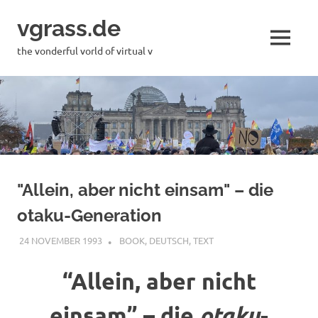
Skip
vgrass.de
to
content
MENU
the vonderful vorld of virtual v
"Allein, aber nicht einsam" – die
otaku-Generation
24 NOVEMBER 1993
VGRASS
BOOK
,
DEUTSCH
,
TEXT
“Allein, aber nicht
otaku
einsam” – die
-