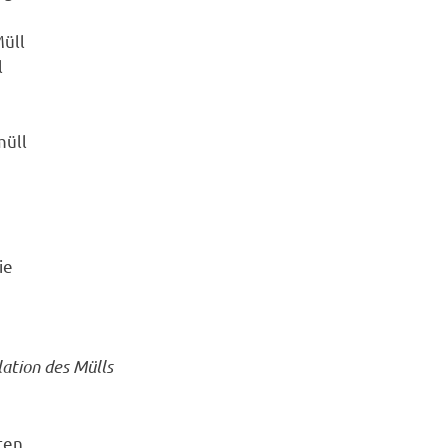
üll
l
müll
ie
ation des Mülls
ten