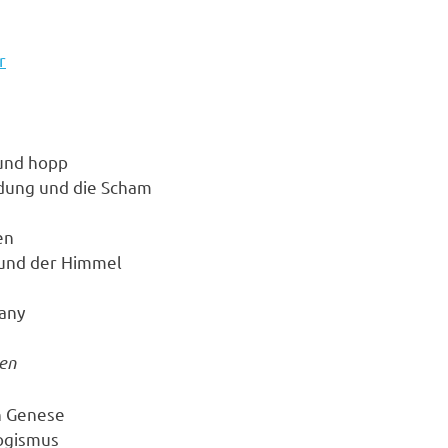
r
und hopp
idung und die Scham
en
e und der Himmel
any
hen
n Genese
ogismus