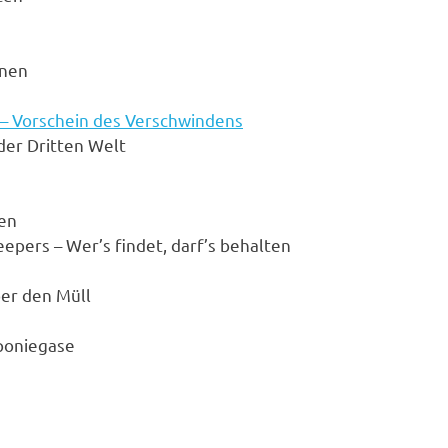
lnen
 – Vorschein des Verschwindens
der Dritten Welt
en
eepers – Wer’s findet, darf’s behalten
er den Müll
poniegase