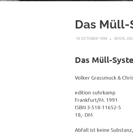
Das Müll-
18 OCTOBER 1998
VGRASS
BOOK
,
DE
Das Müll-Syst
Volker Grassmuck & Chri
edition suhrkamp
Frankfurt/M. 1991
ISBN 3-518-11652-5
18,- DM
Abfall ist keine Substanz