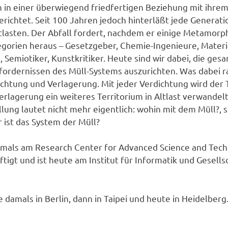
 in einer überwiegend friedfertigen Beziehung mit ihre
erichtet. Seit 100 Jahren jedoch hinterläßt jede Generat
lasten. Der Abfall fordert, nachdem er einige Metamorp
tegorien heraus – Gesetzgeber, Chemie-Ingenieure, Materi
, Semiotiker, Kunstkritiker. Heute sind wir dabei, die ges
fordernissen des Müll-Systems auszurichten. Was dabei r
dichtung und Verlagerung. Mit jeder Verdichtung wird der 
erlagerung ein weiteres Territorium in Altlast verwandelt
lung lautet nicht mehr eigentlich: wohin mit dem Müll?, 
 ist das System der Müll?
mals am Research Center for Advanced Science and Tech
ftigt und ist heute am Institut für Informatik und Gesell
 damals in Berlin, dann in Taipei und heute in Heidelberg