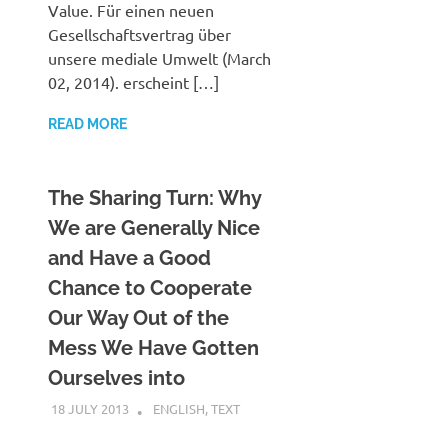
Value. Für einen neuen
Gesellschaftsvertrag über
unsere mediale Umwelt (March
02, 2014). erscheint […]
READ MORE
The Sharing Turn: Why
We are Generally Nice
and Have a Good
Chance to Cooperate
Our Way Out of the
Mess We Have Gotten
Ourselves into
18 JULY 2013
VGRASS
ENGLISH
,
TEXT