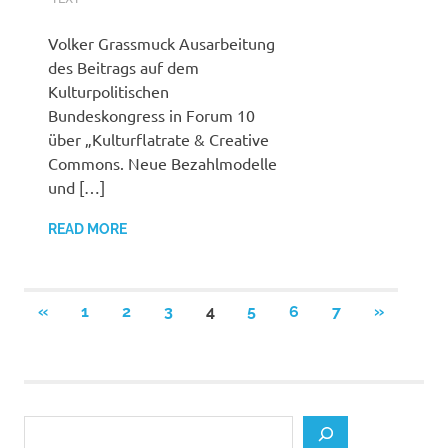
Volker Grassmuck Ausarbeitung
des Beitrags auf dem
Kulturpolitischen
Bundeskongress in Forum 10
über „Kulturflatrate & Creative
Commons. Neue Bezahlmodelle
und […]
READ MORE
Posts
PREVIOUS
NEXT
«
1
2
3
4
5
6
7
»
POSTS
POSTS
pagination
Search