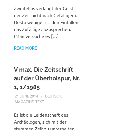
Zweifellos verlangt der Geist
der Zeit nicht nach Gefälligem.
Desto weniger ist den Einfällen
das Zufällige abzusprechen.
(Man versuche es […]
READ MORE
V max. Die Zeitschrift
auf der Überholspur, Nr.
1, 1/1985
21 JUNE 2014
VGRASS
DEUTSCH
,
MAGAZINE
,
TEXT
Es ist die Leidenschaft des
Archäologen, sich mit der
stummen Zeit zu unterhalten.