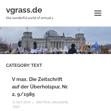
Skip
vgrass.de
to
content
MENU
the vonderful vorld of virtual v
CATEGORY:
TEXT
V max. Die Zeitschrift
auf der Überholspur, Nr.
2, 9/1985
6 JULY 2014
VGRASS
DEUTSCH
,
MAGAZINE
,
TEXT