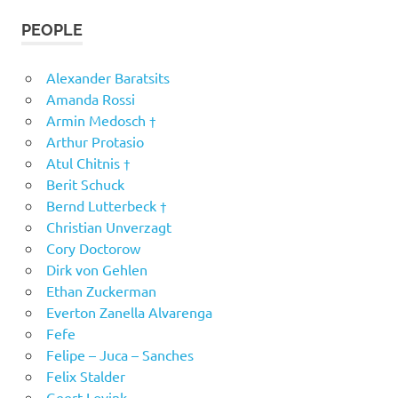
PEOPLE
Alexander Baratsits
Amanda Rossi
Armin Medosch †
Arthur Protasio
Atul Chitnis †
Berit Schuck
Bernd Lutterbeck †
Christian Unverzagt
Cory Doctorow
Dirk von Gehlen
Ethan Zuckerman
Everton Zanella Alvarenga
Fefe
Felipe – Juca – Sanches
Felix Stalder
Geert Lovink