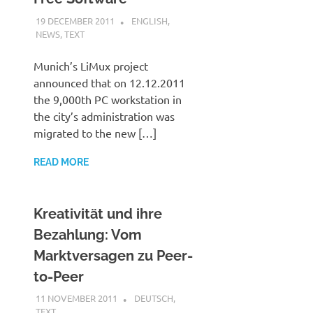
19 DECEMBER 2011
VGRASS
ENGLISH
,
NEWS
,
TEXT
Munich’s LiMux project
announced that on 12.12.2011
the 9,000th PC workstation in
the city’s administration was
migrated to the new […]
READ MORE
Kreativität und ihre
Bezahlung: Vom
Marktversagen zu Peer-
to-Peer
11 NOVEMBER 2011
VGRASS
DEUTSCH
,
TEXT