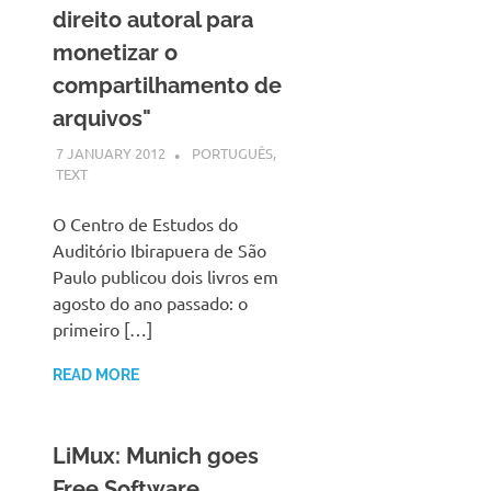
direito autoral para
monetizar o
compartilhamento de
arquivos"
7 JANUARY 2012
VGRASS
PORTUGUÊS
,
TEXT
O Centro de Estudos do
Auditório Ibirapuera de São
Paulo publicou dois livros em
agosto do ano passado: o
primeiro […]
READ MORE
LiMux: Munich goes
Free Software