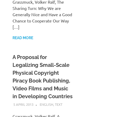
Grassmuck, Volker Ralf, The
Sharing Turn: Why We are
Generally Nice and Have a Good
Chance to Cooperate Our Way
[…]
READ MORE
A Proposal for
Legalizing Small-Scale
Physical Copyright
Piracy Book Publishing,
Video Films and Music
in Developing Countries
5 APRIL 2013
VGRASS
ENGLISH
,
TEXT
Grassmuck, Volker Ralf, A