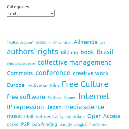
Categories
Allmende
art
"Kollaboration"
000000
4
Africa
alien
authors' rights
Brasil
book
Bildung
collective management
climate catastrophe
conference
Commons
creative work
Free Culture
Europe
Fediverse
Film
Internet
free software
Freifunk
Games
IP repression
media science
Japan
music
Open Access
Müll
net neutrality
no nukes
P2P
p2p funding
otaku
plagiat
parody
Plattformen