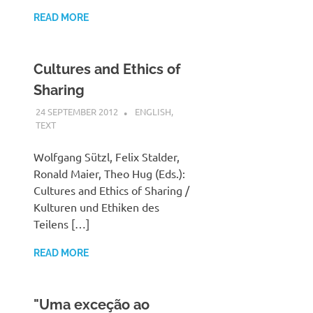
READ MORE
Cultures and Ethics of
Sharing
24 SEPTEMBER 2012
VGRASS
ENGLISH
,
TEXT
Wolfgang Sützl, Felix Stalder,
Ronald Maier, Theo Hug (Eds.):
Cultures and Ethics of Sharing /
Kulturen und Ethiken des
Teilens […]
READ MORE
"Uma exceção ao