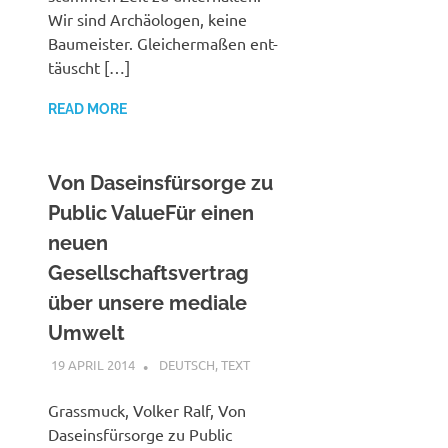
Wir sind Archäologen, keine
Baumeister. Gleichermaßen ent-
täuscht […]
READ MORE
Von Daseinsfürsorge zu
Public ValueFür einen
neuen
Gesellschaftsvertrag
über unsere mediale
Umwelt
19 APRIL 2014
VGRASS
DEUTSCH
,
TEXT
Grassmuck, Volker Ralf, Von
Daseinsfürsorge zu Public