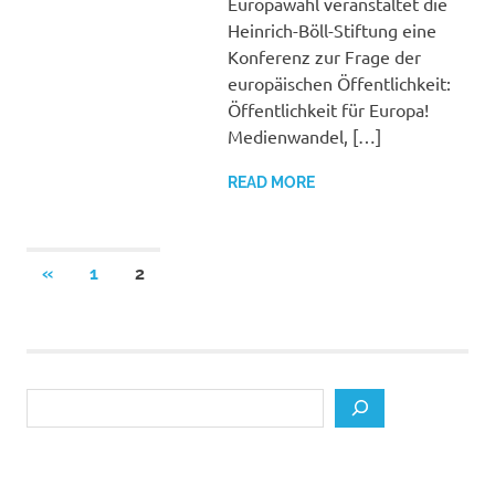
Europawahl veranstaltet die
Heinrich-Böll-Stiftung eine
Konferenz zur Frage der
europäischen Öffentlichkeit:
Öffentlichkeit für Europa!
Medienwandel, […]
READ MORE
Posts
PREVIOUS
«
1
2
POSTS
pagination
Search