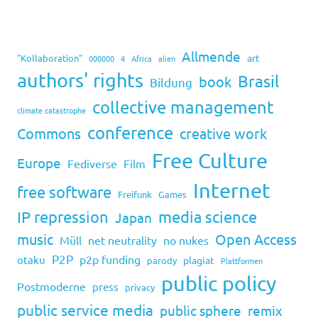
Allmende
art
"Kollaboration"
000000
4
Africa
alien
authors' rights
Brasil
book
Bildung
collective management
climate catastrophe
conference
Commons
creative work
Free Culture
Europe
Fediverse
Film
Internet
free software
Freifunk
Games
IP repression
media science
Japan
music
Open Access
Müll
net neutrality
no nukes
P2P
p2p funding
otaku
plagiat
parody
Plattformen
public policy
Postmoderne
press
privacy
public service media
public sphere
remix