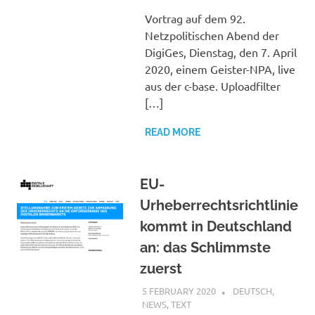
Vortrag auf dem 92.
Netzpolitischen Abend der
DigiGes, Dienstag, den 7. April
2020, einem Geister-NPA, live
aus der c-base. Uploadfilter
[…]
READ MORE
EU-
Urheberrechtsrichtlinie
kommt in Deutschland
an: das Schlimmste
zuerst
5 FEBRUARY 2020
VGRASS
DEUTSCH
,
NEWS
,
TEXT