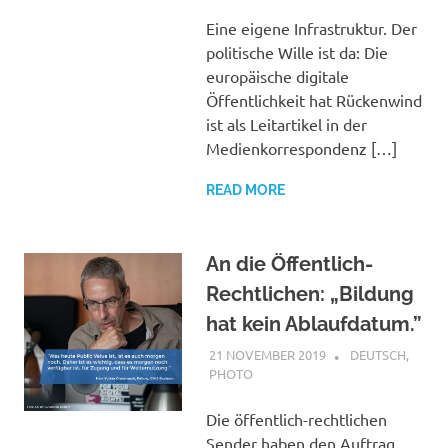
Eine eigene Infrastruktur. Der
politische Wille ist da: Die
europäische digitale
Öffentlichkeit hat Rückenwind
ist als Leitartikel in der
Medienkorrespondenz […]
READ MORE
An die Öffentlich-
Rechtlichen: „Bildung
hat kein Ablaufdatum.”
21 NOVEMBER 2019
VGRASS
DEUTSCH
,
PHOTO
Die öffentlich-rechtlichen
Sender haben den Auftrag,