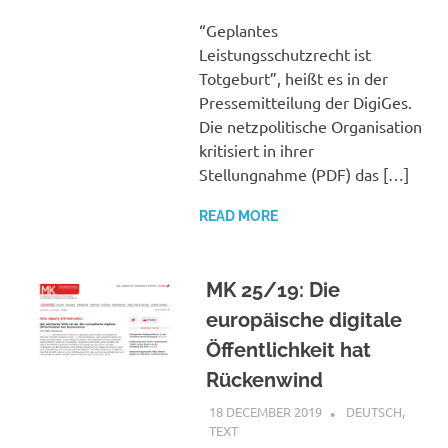
“Geplantes
Leistungsschutzrecht ist
Totgeburt”, heißt es in der
Pressemitteilung der DigiGes.
Die netzpolitische Organisation
kritisiert in ihrer
Stellungnahme (PDF) das […]
READ MORE
MK 25/19: Die
europäische digitale
Öffentlichkeit hat
Rückenwind
18 DECEMBER 2019
VGRASS
DEUTSCH
,
TEXT