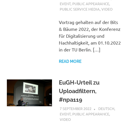
EVENT
,
PUBLIC APPEARANCE
,
PUBLIC SERVICE MEDIA
,
VIDEO
Vortrag gehalten auf der Bits
& Bäume 2022, der Konferenz
für Digitalisierung und
Nachhaltigkeit, am 01.10.2022
in der TU Berlin. […]
READ MORE
EuGH-Urteil zu
Uploadfiltern,
#npa119
7 SEPTEMBER 2022
VGRASS
DEUTSCH
,
EVENT
,
PUBLIC APPEARANCE
,
VIDEO