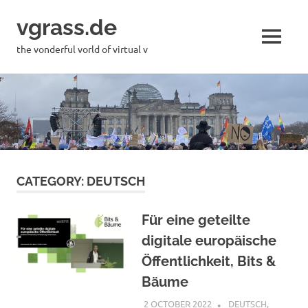
Skip
vgrass.de
to
content
MENU
the vonderful vorld of virtual v
CATEGORY:
DEUTSCH
Für eine geteilte
digitale europäische
Öffentlichkeit, Bits &
Bäume
2 OCTOBER 2022
VGRASS
DEUTSCH
,