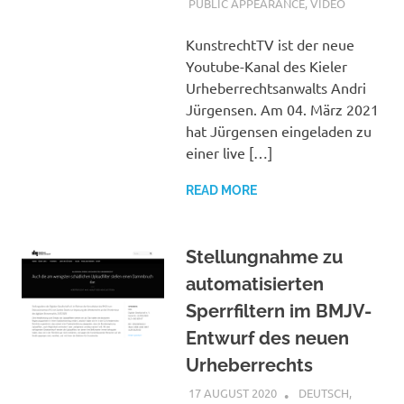
PUBLIC APPEARANCE
,
VIDEO
KunstrechtTV ist der neue
Youtube-Kanal des Kieler
Urheberrechtsanwalts Andri
Jürgensen. Am 04. März 2021
hat Jürgensen eingeladen zu
einer live […]
READ MORE
Stellungnahme zu
automatisierten
Sperrfiltern im BMJV-
Entwurf des neuen
Urheberrechts
17 AUGUST 2020
VGRASS
DEUTSCH
,