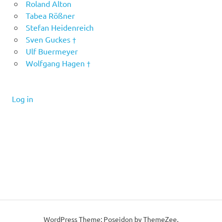
Roland Alton
Tabea Rößner
Stefan Heidenreich
Sven Guckes †
Ulf Buermeyer
Wolfgang Hagen †
Log in
WordPress Theme: Poseidon by ThemeZee.