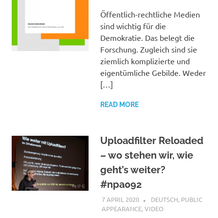
Öffentlich-rechtliche Medien
sind wichtig für die
Demokratie. Das belegt die
Forschung. Zugleich sind sie
ziemlich komplizierte und
eigentümliche Gebilde. Weder
[…]
READ MORE
Uploadfilter Reloaded
– wo stehen wir, wie
geht’s weiter?
#npa092
7 APRIL 2020
VGRASS
DEUTSCH
,
PUBLIC
APPEARANCE
,
VIDEO