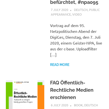
befürchtet, #npa095
7 JULY 2020
VGRASS
DEUTSCH
,
PUBLIC
APPEARANCE
,
VIDEO
Vortrag auf dem 95.
Netzpolitischen Abend der
DigiGes, Dienstag, den 7. Juli
2020, einem Geister-NPA, live
aus der c-base. Uploadfilter
[…]
READ MORE
FAQ Öffentlich-
Rechtliche Medien
erschienen
6 JULY 2020
VGRASS
BOOK
,
DEUTSCH