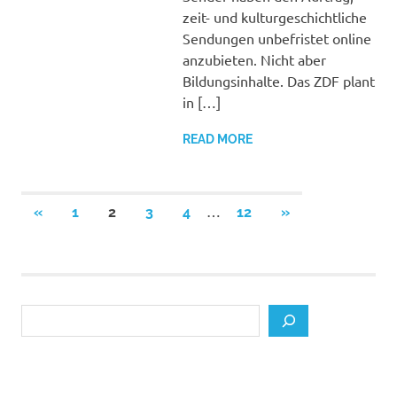
zeit- und kulturgeschichtliche
Sendungen unbefristet online
anzubieten. Nicht aber
Bildungsinhalte. Das ZDF plant
in […]
READ MORE
Posts
…
PREVIOUS
NEXT
«
1
2
3
4
12
»
POSTS
POSTS
pagination
Search