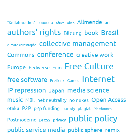
Allmende
art
"Kollaboration"
000000
4
Africa
alien
authors' rights
Brasil
book
Bildung
collective management
climate catastrophe
conference
Commons
creative work
Free Culture
Europe
Fediverse
Film
Internet
free software
Freifunk
Games
IP repression
media science
Japan
music
Open Access
Müll
net neutrality
no nukes
P2P
p2p funding
otaku
plagiat
parody
Plattformen
public policy
Postmoderne
press
privacy
public service media
public sphere
remix