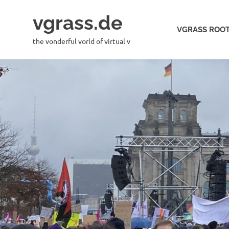
Skip
vgrass.de
to
VGRASS ROOT
content
the vonderful vorld of virtual v