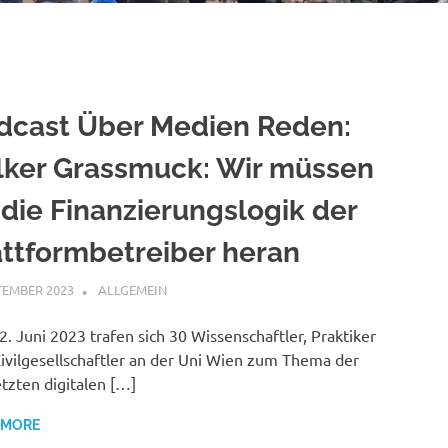
dcast Über Medien Reden:
lker Grassmuck: Wir müssen
 die Finanzierungslogik der
attformbetreiber heran
TEMBER 2023
VGRASS
ALLGEMEIN
. Juni 2023 trafen sich 30 Wissenschaftler, Praktiker
ivilgesellschaftler an der Uni Wien zum Thema der
tzten digitalen […]
 MORE