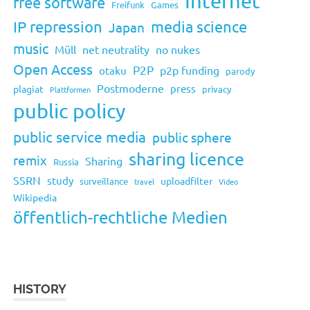
Internet
free software
Freifunk
Games
IP repression
media science
Japan
music
Müll
net neutrality
no nukes
Open Access
P2P
p2p funding
otaku
parody
Postmoderne
press
plagiat
privacy
Plattformen
public policy
public service media
public sphere
sharing licence
remix
Sharing
Russia
SSRN
study
uploadfilter
surveillance
travel
Video
Wikipedia
öffentlich-rechtliche Medien
HISTORY