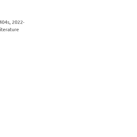
 404s, 2022-
iterature