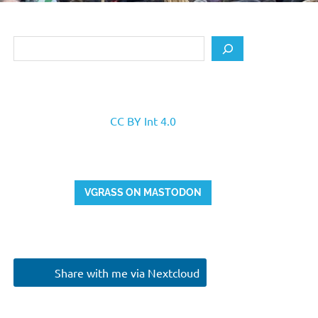
Search
CC BY Int 4.0
VGRASS ON MASTODON
Share with me via Nextcloud