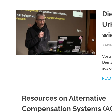
Di
Ur
wi
7 MAR
Vortr
Diens
aus d
READ
Resources on Alternative
Compensation Systems (A