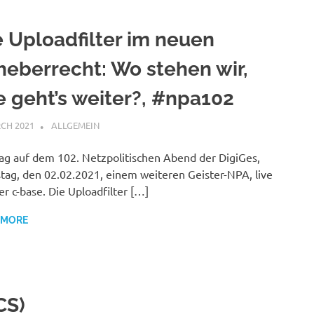
e Uploadfilter im neuen
heberrecht: Wo stehen wir,
e geht’s weiter?, #npa102
CH 2021
VGRASS
ALLGEMEIN
ag auf dem 102. Netzpolitischen Abend der DigiGes,
tag, den 02.02.2021, einem weiteren Geister-NPA, live
er c-base. Die Uploadfilter […]
 MORE
CS)