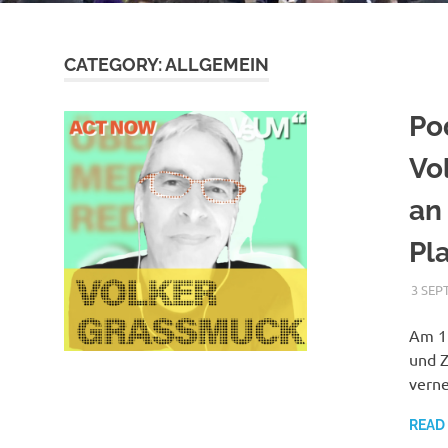
CATEGORY:
ALLGEMEIN
Po
Vo
an
Pl
3 SEP
Am 12
und Z
verne
READ