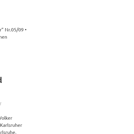
r” Nr.05/09 •
chen
d
T
Volker
Karlsruher
rlsruhe,