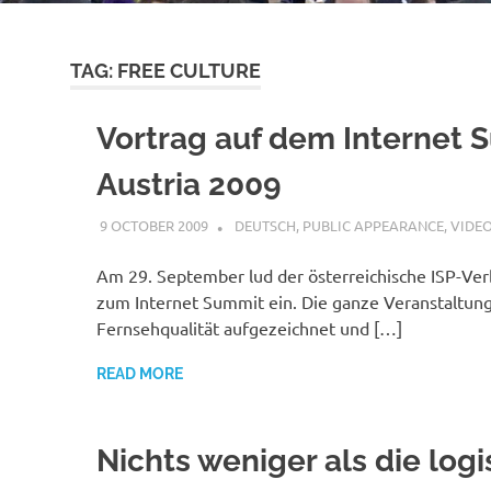
TAG:
FREE CULTURE
Vortrag auf dem Internet 
Austria 2009
9 OCTOBER 2009
VGRASS
DEUTSCH
,
PUBLIC APPEARANCE
,
VIDE
Am 29. September lud der österreichische ISP-Ve
zum Internet Summit ein. Die ganze Veranstaltun
Fernsehqualität aufgezeichnet und […]
READ MORE
Nichts weniger als die log