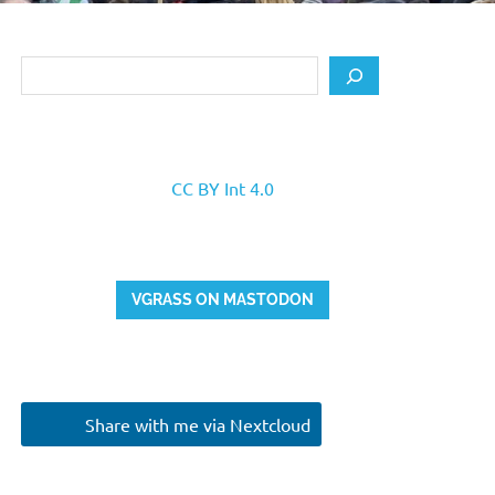
Search
CC BY Int 4.0
VGRASS ON MASTODON
Share with me via Nextcloud