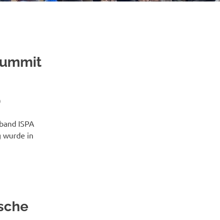
Summit
O
rband ISPA
g wurde in
ische