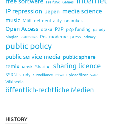
Internet
free software
Freifunk
Games
IP repression
media science
Japan
music
Müll
net neutrality
no nukes
Open Access
P2P
p2p funding
otaku
parody
Postmoderne
press
plagiat
privacy
Plattformen
public policy
public service media
public sphere
sharing licence
remix
Sharing
Russia
SSRN
study
uploadfilter
surveillance
travel
Video
Wikipedia
öffentlich-rechtliche Medien
HISTORY