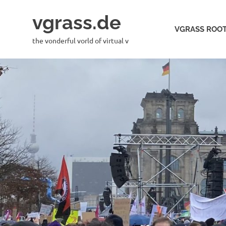
Skip
vgrass.de
to
VGRASS ROOT
content
the vonderful vorld of virtual v