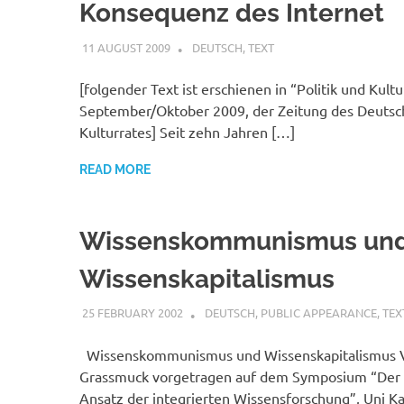
Konsequenz des Internet
11 AUGUST 2009
VGRASS
DEUTSCH
,
TEXT
[folgender Text ist erschienen in “Politik und Kultu
September/Oktober 2009, der Zeitung des Deuts
Kulturrates] Seit zehn Jahren […]
READ MORE
Wissenskommunismus un
Wissenskapitalismus
25 FEBRUARY 2002
VGRASS
DEUTSCH
,
PUBLIC APPEARANCE
,
TEX
Wissenskommunismus und Wissenskapitalismus 
Grassmuck vorgetragen auf dem Symposium “Der 
Ansatz der integrierten Wissensforschung”, Uni Ka