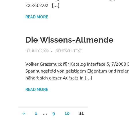
22.-23.2.02 […]
READ MORE
Die Wissens-Allmende
17 JULY 2000
VGRASS
DEUTSCH
,
TEXT
Volker Grassmuck für Katalog Interface 5, 7/2000
Spannungsfeld von geistigem Eigentum und freie
nähert sich dieser Aufsatz in […]
READ MORE
Posts
…
PREVIOUS
«
1
9
10
11
POSTS
pagination