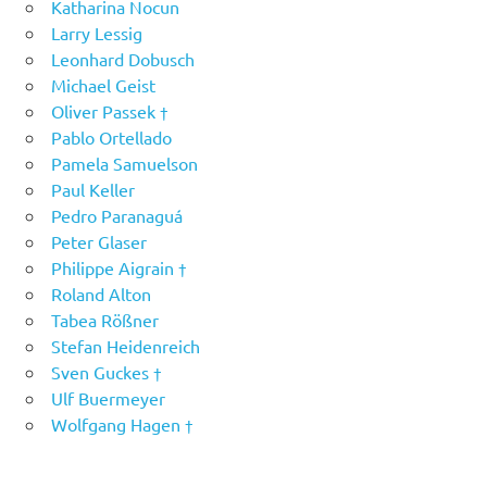
Katharina Nocun
Larry Lessig
Leonhard Dobusch
Michael Geist
Oliver Passek †
Pablo Ortellado
Pamela Samuelson
Paul Keller
Pedro Paranaguá
Peter Glaser
Philippe Aigrain †
Roland Alton
Tabea Rößner
Stefan Heidenreich
Sven Guckes †
Ulf Buermeyer
Wolfgang Hagen †