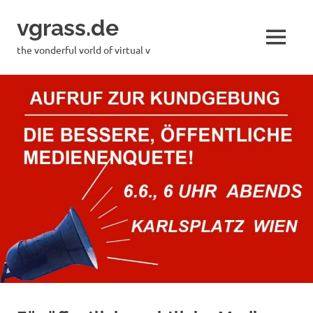
Skip
vgrass.de
to
content
MENU
the vonderful vorld of virtual v