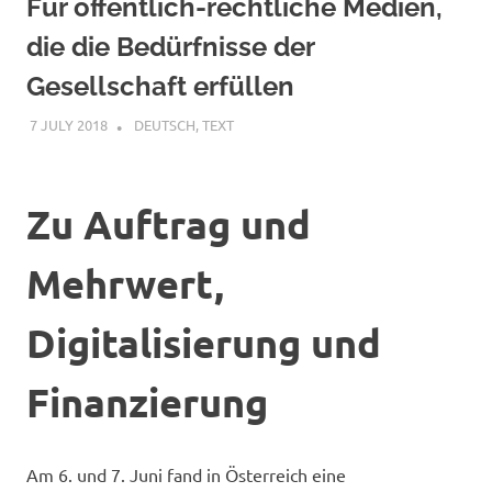
Für öffentlich-rechtliche Medien,
die die Bedürfnisse der
Gesellschaft erfüllen
7 JULY 2018
VGRASS
DEUTSCH
,
TEXT
Zu Auftrag und
Mehrwert,
Digitalisierung und
Finanzierung
Am 6. und 7. Juni fand in Österreich eine