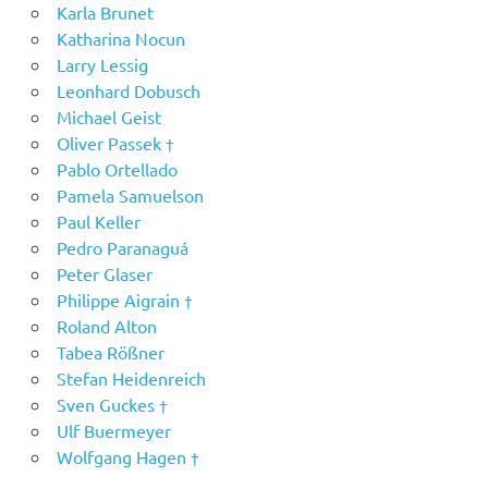
Karla Brunet
Katharina Nocun
Larry Lessig
Leonhard Dobusch
Michael Geist
Oliver Passek †
Pablo Ortellado
Pamela Samuelson
Paul Keller
Pedro Paranaguá
Peter Glaser
Philippe Aigrain †
Roland Alton
Tabea Rößner
Stefan Heidenreich
Sven Guckes †
Ulf Buermeyer
Wolfgang Hagen †