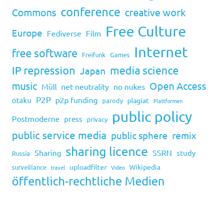
conference
Commons
creative work
Free Culture
Europe
Fediverse
Film
Internet
free software
Freifunk
Games
IP repression
media science
Japan
music
Open Access
Müll
net neutrality
no nukes
P2P
p2p funding
otaku
plagiat
parody
Plattformen
public policy
Postmoderne
press
privacy
public service media
public sphere
remix
sharing licence
Sharing
SSRN
study
Russia
uploadfilter
Wikipedia
surveillance
travel
Video
öffentlich-rechtliche Medien