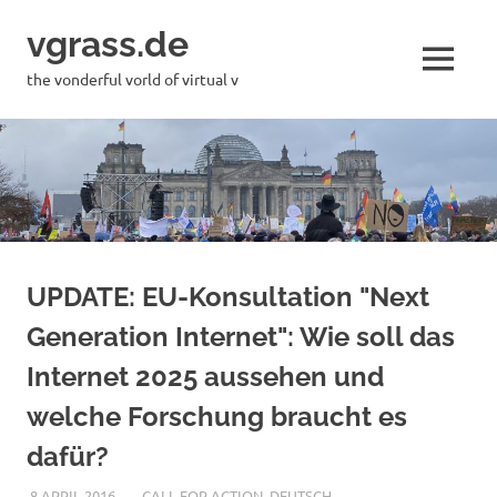
Skip
vgrass.de
to
content
MENU
the vonderful vorld of virtual v
UPDATE: EU-Konsultation "Next
Generation Internet": Wie soll das
Internet 2025 aussehen und
welche Forschung braucht es
dafür?
8 APRIL 2016
VGRASS
CALL FOR ACTION
,
DEUTSCH