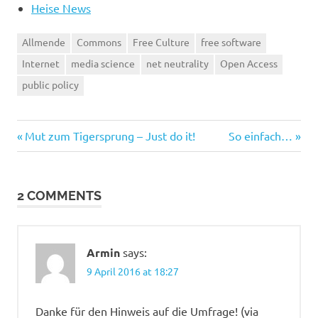
Heise News
Allmende
Commons
Free Culture
free software
Internet
media science
net neutrality
Open Access
public policy
Previous
Next
Post
Mut zum Tigersprung – Just do it!
So einfach…
Post:
Post:
navigation
2 COMMENTS
Armin
says:
9 April 2016 at 18:27
Danke für den Hinweis auf die Umfrage! (via