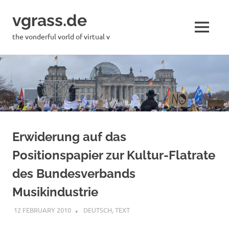
Skip
vgrass.de
to
content
MENU
the vonderful vorld of virtual v
Erwiderung auf das
Positionspapier zur Kultur-Flatrate
des Bundesverbands
Musikindustrie
12 FEBRUARY 2010
VGRASS
DEUTSCH
,
TEXT